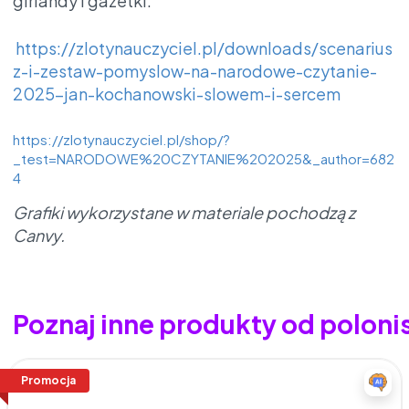
girlandy i gazetki:
https://zlotynauczyciel.pl/downloads/scenarius
z-i-zestaw-pomyslow-na-narodowe-czytanie-
2025-jan-kochanowski-slowem-i-sercem
https://zlotynauczyciel.pl/shop/?
_test=NARODOWE%20CZYTANIE%202025&_author=682
4
Grafiki wykorzystane w materiale pochodzą z
Canvy.
Poznaj inne produkty od polon
Promocja