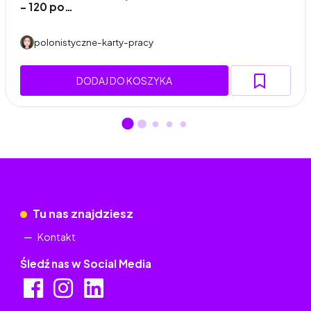
– 120 po…
polonistyczne-karty-pracy
DODAJ DO KOSZYKA
Tu nas znajdziesz
Kontakt
Śledź nas w Social Media