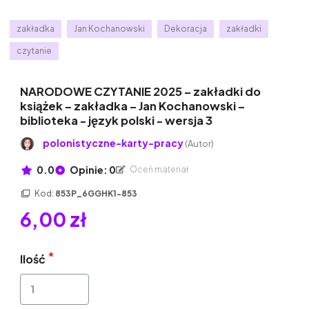
zakładka
Jan Kochanowski
Dekoracja
zakładki
czytanie
NARODOWE CZYTANIE 2025 – zakładki do
książek – zakładka – Jan Kochanowski –
biblioteka - język polski - wersja 3
polonistyczne-karty-pracy
(Autor)
0.0
Opinie: 0
Oceń materiał
Kod:
853P_6GGHK1-853
6,00 zł
Ilość