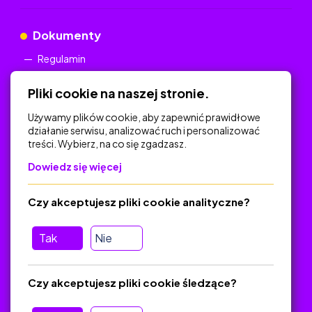
Dokumenty
Regulamin
Polityka Prywatności
Pliki cookie na naszej stronie.
Używamy plików cookie, aby zapewnić prawidłowe
działanie serwisu, analizować ruch i personalizować
treści. Wybierz, na co się zgadzasz.
Na skróty
Dowiedz się więcej
Polityka Prywatności
Regulamin
Czy akceptujesz pliki cookie analityczne?
O platformie
Baza materiałów dydaktycznych
Tak
Nie
Jak zostać autorem
FAQ
Czy akceptujesz pliki cookie śledzące?