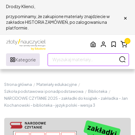
Drodzy Klienci,
×
przypominamy, że zakupione materiały znajdziecie w
zakładce HISTORIA ZAMÓWIEŃ, po zalogowaniu na
platformie.
0
Kategorie
Strona główna
/
Materiały edukacyjne
/
Szkoła podstawowa i ponadpodstawowa
/
Biblioteka
/
NARODOWE CZYTANIE 2025 – zakładki do książek – zakładka – Jan
Kochanowski – biblioteka - język polski - wersja 3