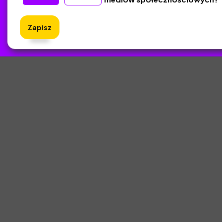
Zapisz
ZlotyNa