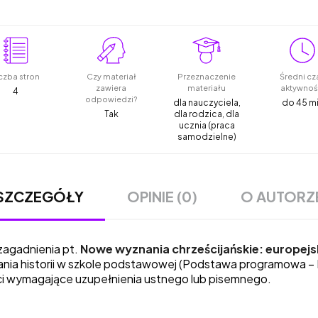
czba stron
Czy materiał
Przeznaczenie
Średni cz
zawiera
materiału
aktywnoś
4
odpowiedzi?
dla nauczyciela,
do 45 m
Tak
dla rodzica, dla
ucznia (praca
samodzielne)
OPINIE (0)
O AUTORZ
SZCZEGÓŁY
zagadnienia
pt.
Nowe wyznania chrześcijańskie: europej
a historii w szkole podstawowej (
Podstawa programowa – Hi
ści wymagające uzupełnienia ustnego lub pisemnego.