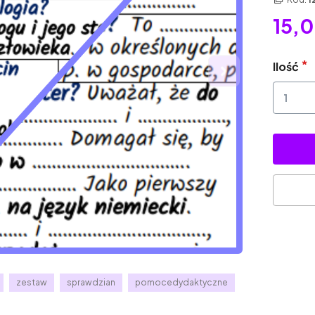
15,0
Ilość
zestaw
sprawdzian
pomocedydaktyczne