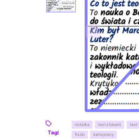
notatka
test z lukami
test
Tagi
fiszki
karta pracy