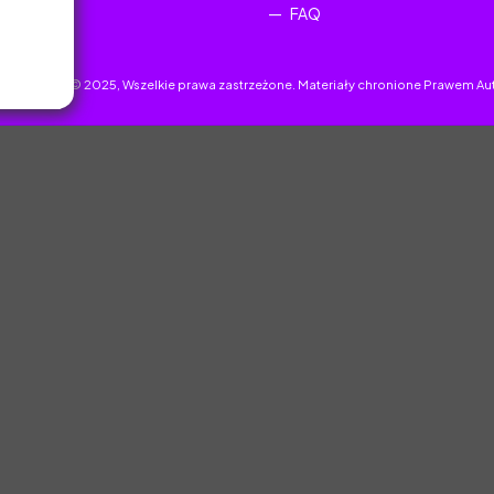
FAQ
uczyciel.pl © 2025, Wszelkie prawa zastrzeżone. Materiały chronione Prawem Au