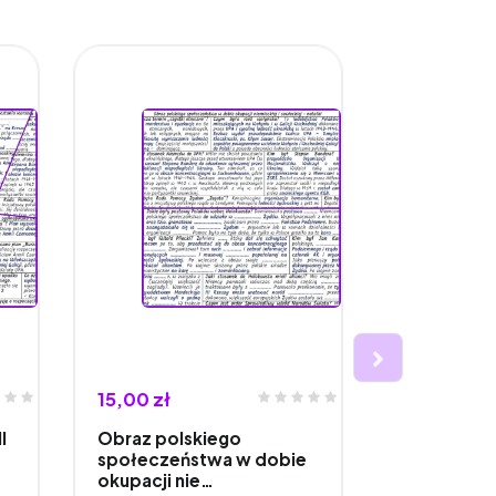
15,00 zł
15,00 zł
I
Obraz polskiego
Sytuacja p
społeczeństwa w dobie
Polski w ko
okupacji nie…
świato…