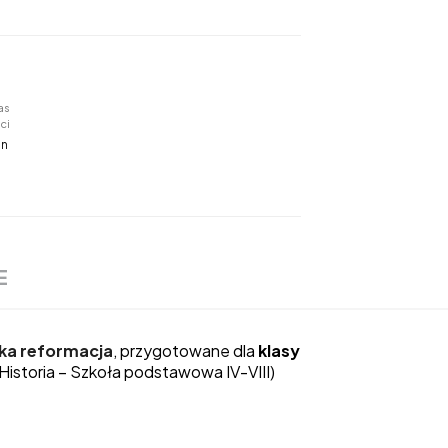
as
ci
in
E
ska reformacja
, przygotowane dla
klasy
storia – Szkoła podstawowa IV-VIII
)