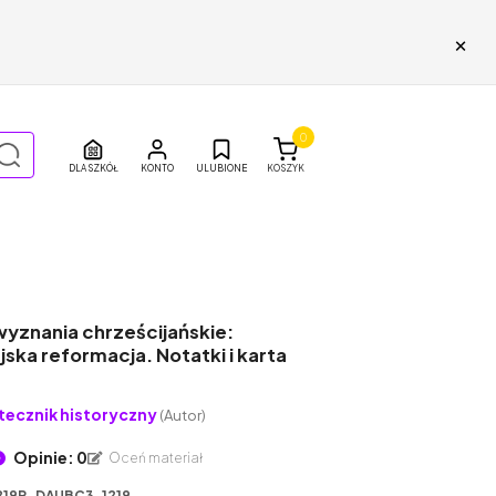
×
0
DLA SZKÓŁ
ULUBIONE
KOSZYK
yznania chrześcijańskie:
ska reformacja. Notatki i karta
tecznik historyczny
(Autor)
Opinie: 0
Oceń materiał
219P_DAUBC3-1219