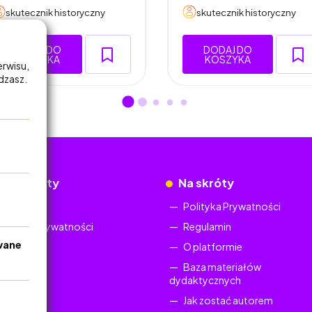
skutecznik historyczny
skutecznik historyczny
DODAJ DO
DODAJ DO
KOSZYKA
KOSZYKA
erwisu,
adzasz.
okumenty
Na skróty
Regulamin
Polityka Prywatności
Polityka Prywatności
Regulamin
wane
O platformie
Baza materiałów
dydaktycznych
Jak zostać autorem