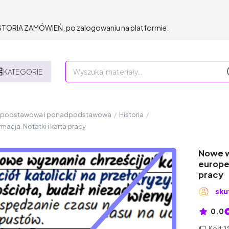
HISTORIA ZAMÓWIEŃ, po zalogowaniu na platformie.
KATEGORIE
a podstawowa i ponadpodstawowa
/
Historia
/
acja. Notatki i karta pracy
Nowe w
europej
pracy
sku
0.0
Kod:
1