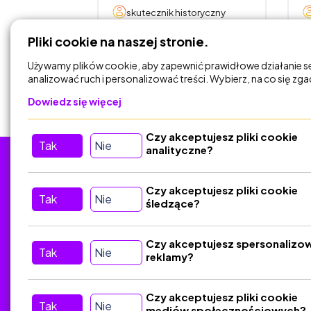
toryczny
skutecznik historyczny
Pliki cookie na naszej stronie.
DODAJ DO
KOSZYKA
Używamy plików cookie, aby zapewnić prawidłowe działanie s
analizować ruch i personalizować treści. Wybierz, na co się zg
Dowiedz się więcej
Czy akceptujesz pliki cookie
Tak
Nie
analityczne?
Tu nas znajdziesz
D
Czy akceptujesz pliki cookie
Tak
Nie
śledzące?
Kontakt
Śledź nas w Social Media
Czy akceptujesz spersonalizo
Tak
Nie
reklamy?
Czy akceptujesz pliki cookie
Tak
Nie
mediów społecznościowych?