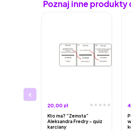
Poznaj inne produkty 
20,00 zł
4
jny
Kto ma? ”Zemsta”
P
omplet
Aleksandra Fredry – quiz
w
karciany
k