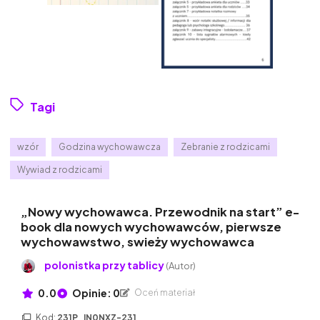
Tagi
wzór
Godzina wychowawcza
Zebranie z rodzicami
Wywiad z rodzicami
„Nowy wychowawca. Przewodnik na start” e-
book dla nowych wychowawców, pierwsze
wychowawstwo, swieży wychowawca
polonistka przy tablicy
(Autor)
0.0
Opinie: 0
Oceń materiał
Kod:
231P_IN0NXZ-231