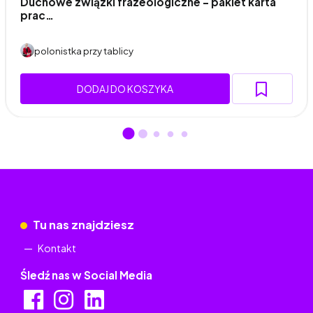
Duchowe związki frazeologiczne – pakiet karta
prac…
polonistka przy tablicy
DODAJ DO KOSZYKA
Tu nas znajdziesz
Kontakt
Śledź nas w Social Media