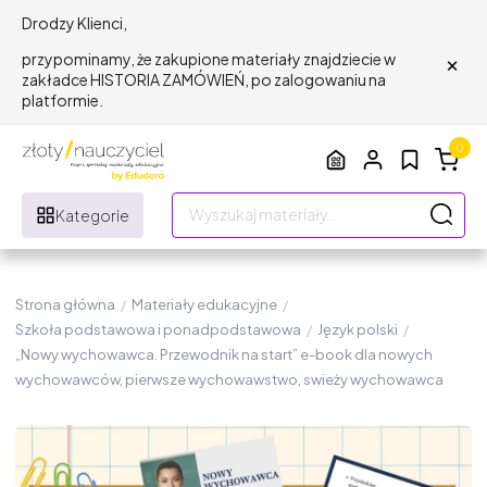
Drodzy Klienci,
×
przypominamy, że zakupione materiały znajdziecie w
zakładce HISTORIA ZAMÓWIEŃ, po zalogowaniu na
platformie.
0
Kategorie
Strona główna
/
Materiały edukacyjne
/
Szkoła podstawowa i ponadpodstawowa
/
Język polski
/
„Nowy wychowawca. Przewodnik na start” e-book dla nowych
wychowawców, pierwsze wychowawstwo, swieży wychowawca