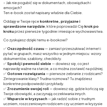
– Jak nie pogubić się w dokumentach, obowiązkach i
emocjach?
Ten e-book został napisany właśnie dla Ciebie.
Oddaję w Twoje ręce
konkretne, przyjazne i
sprawdzone narzędzie
, które poprowadzi Cię
krok po
kroku
przez pierwsze tygodnie i miesiące wychowawstwa.
Co zyskujesz dzięki temu e-bookowi?
✅
Oszczędność czasu
— zamiast przeszukiwać internet i
pytać w grupach, masz wszystko w jednym miejscu: wzory
dokumentów, szablony, checklisty.
✅
Spokój i pewność siebie
— dowiesz się, co jest
naprawdę ważne na starcie, a co można zostawić na później.
✅
Gotowe rozwiązania
— pierwsze zebranie z rodzicami?
Zintegrowanie klasy? Trudna rozmowa? Tu znajdziesz
konkretne podpowiedzi i przykłady.
✅
Zrozumienie swojej roli
— dowiesz się, gdzie kończą się
Twoje obowiązki, a zaczynają oczekiwania innych.
✅
Wsparcie w kryzysach
— jak radzić sobie z trudnym
uczniem, roszczeniowym rodzicem czy uczniem w kryzysie