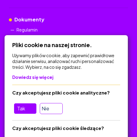
Dokumenty
Regulamin
Polityka Prywatności
Pliki cookie na naszej stronie.
Używamy plików cookie, aby zapewnić prawidłowe
działanie serwisu, analizować ruch i personalizować
treści. Wybierz, na co się zgadzasz.
Na skróty
Dowiedz się więcej
Polityka Prywatności
Regulamin
Czy akceptujesz pliki cookie analityczne?
O platformie
Baza materiałów dydaktycznych
Tak
Nie
Jak zostać autorem
FAQ
Czy akceptujesz pliki cookie śledzące?