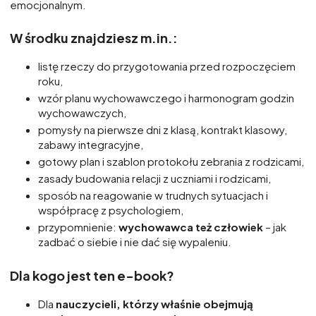
emocjonalnym.
W środku znajdziesz m.in.:
listę rzeczy do przygotowania przed rozpoczęciem
roku,
wzór planu wychowawczego i harmonogram godzin
wychowawczych,
pomysły na pierwsze dni z klasą, kontrakt klasowy,
zabawy integracyjne,
gotowy plan i szablon protokołu zebrania z rodzicami,
zasady budowania relacji z uczniami i rodzicami,
sposób na reagowanie w trudnych sytuacjach i
współpracę z psychologiem,
przypomnienie:
wychowawca też człowiek
– jak
zadbać o siebie i nie dać się wypaleniu.
Dla kogo jest ten e-book?
Dla
nauczycieli, którzy właśnie obejmują