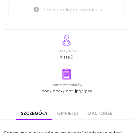
Zobacz pełny opis produktu
Klasa / Wiek
Klasa 5
Format materiałów
.doc / .docx / .odt, .jpg / .jpeg
OPINIE (0)
O AUTORZE
SZCZEGÓŁY
Scenariusz lekcji w którym znajdziesz "wiedzę w pigułce"