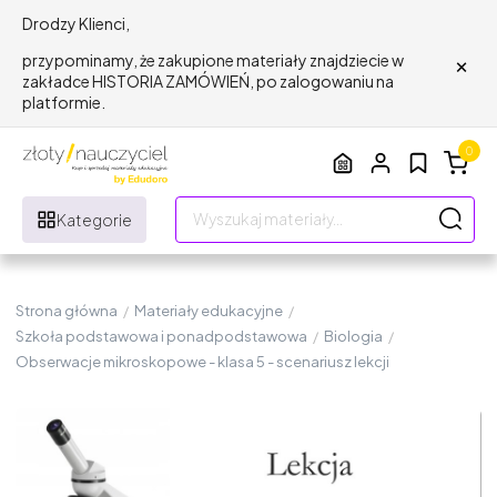
Drodzy Klienci,
×
przypominamy, że zakupione materiały znajdziecie w
zakładce HISTORIA ZAMÓWIEŃ, po zalogowaniu na
platformie.
0
Kategorie
Strona główna
/
Materiały edukacyjne
/
Szkoła podstawowa i ponadpodstawowa
/
Biologia
/
Obserwacje mikroskopowe - klasa 5 - scenariusz lekcji