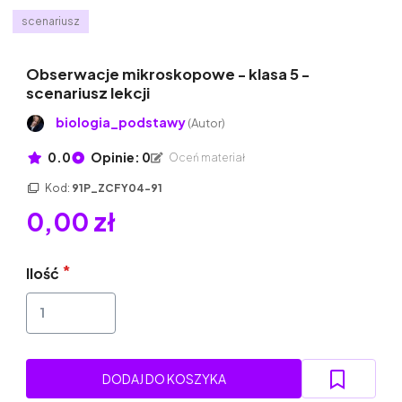
scenariusz
Obserwacje mikroskopowe - klasa 5 -
scenariusz lekcji
biologia_podstawy
(Autor)
0.0
Opinie: 0
Oceń materiał
Kod:
91P_ZCFY04-91
0,00 zł
Ilość
DODAJ DO KOSZYKA