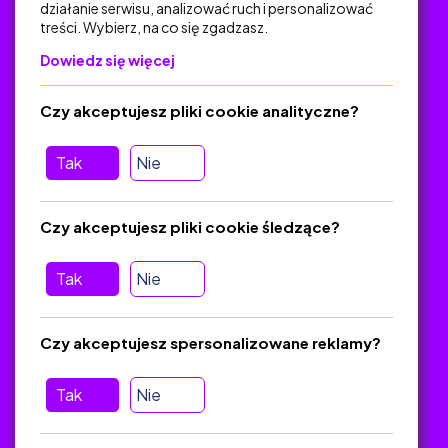
działanie serwisu, analizować ruch i personalizować
treści. Wybierz, na co się zgadzasz.
Na skróty
Dowiedz się więcej
Polityka Prywatności
Regulamin
Czy akceptujesz pliki cookie analityczne?
O platformie
Baza materiałów dydaktycznych
Tak
Nie
Jak zostać autorem
FAQ
Czy akceptujesz pliki cookie śledzące?
Tak
Nie
Pomoc
Masz pytania? Wyślij e-mail:
admin@zlotynauczyciel.pl
Czy akceptujesz spersonalizowane reklamy?
Zawsze odpowiadamy w ciągu 24 godzin
(Sprawdź, czy
wiadomość nie trafiła do folderu SPAM)
Tak
Nie
ZlotyNauczyciel.pl © 2025, Wszelkie prawa zastrzeżone.