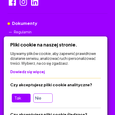
Dokumenty
Regulamin
Polityka Prywatności
Pliki cookie na naszej stronie.
Używamy plików cookie, aby zapewnić prawidłowe
działanie serwisu, analizować ruch i personalizować
treści. Wybierz, na co się zgadzasz.
Na skróty
Dowiedz się więcej
Polityka Prywatności
Regulamin
Czy akceptujesz pliki cookie analityczne?
O platformie
Baza materiałów dydaktycznych
Tak
Nie
Jak zostać autorem
FAQ
Czy akceptujesz pliki cookie śledzące?