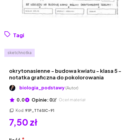
Tagi
sketchnotka
okrytonasienne - budowa kwiatu - klasa 5 -
notatka graficzna do pokolorowania
biologia_podstawy
(Autor)
0.0
Opinie: 0
Oceń materiał
Kod:
91P_TT6SIC-91
7,50 zł