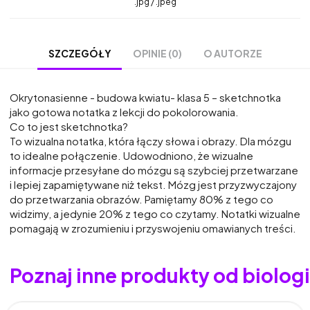
.jpg / .jpeg
OPINIE (0)
O AUTORZE
SZCZEGÓŁY
Okrytonasienne - budowa kwiatu- klasa 5 – sketchnotka
jako gotowa notatka z lekcji do pokolorowania.
Co to jest sketchnotka?
To wizualna notatka, która łączy słowa i obrazy. Dla mózgu
to idealne połączenie. Udowodniono, że wizualne
informacje przesyłane do mózgu są szybciej przetwarzane
i lepiej zapamiętywane niż tekst. Mózg jest przyzwyczajony
do przetwarzania obrazów. Pamiętamy 80% z tego co
widzimy, a jedynie 20% z tego co czytamy. Notatki wizualne
pomagają w zrozumieniu i przyswojeniu omawianych treści.
Poznaj inne produkty od biolo