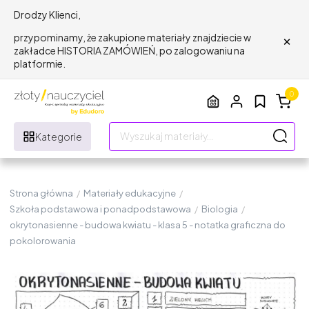
Drodzy Klienci,
×
przypominamy, że zakupione materiały znajdziecie w
zakładce HISTORIA ZAMÓWIEŃ, po zalogowaniu na
platformie.
0
Kategorie
Strona główna
/
Materiały edukacyjne
/
Szkoła podstawowa i ponadpodstawowa
/
Biologia
/
okrytonasienne - budowa kwiatu - klasa 5 - notatka graficzna do
pokolorowania