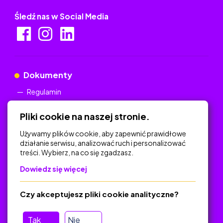
Śledź nas w Social Media
Dokumenty
Regulamin
Polityka Prywatności
Pliki cookie na naszej stronie.
Używamy plików cookie, aby zapewnić prawidłowe
działanie serwisu, analizować ruch i personalizować
treści. Wybierz, na co się zgadzasz.
Na skróty
Dowiedz się więcej
Polityka Prywatności
Regulamin
Czy akceptujesz pliki cookie analityczne?
O platformie
Baza materiałów dydaktycznych
Tak
Nie