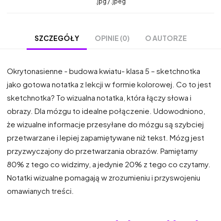
.jpg / .jpeg
OPINIE (0)
O AUTORZE
SZCZEGÓŁY
Okrytonasienne - budowa kwiatu- klasa 5 – sketchnotka
jako gotowa notatka z lekcji w formie kolorowej. Co to jest
sketchnotka? To wizualna notatka, która łączy słowa i
obrazy. Dla mózgu to idealne połączenie. Udowodniono,
że wizualne informacje przesyłane do mózgu są szybciej
przetwarzane i lepiej zapamiętywane niż tekst. Mózg jest
przyzwyczajony do przetwarzania obrazów. Pamiętamy
80% z tego co widzimy, a jedynie 20% z tego co czytamy.
Notatki wizualne pomagają w zrozumieniu i przyswojeniu
omawianych treści.