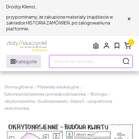
Drodzy Klienci,
×
przypominamy, że zakupione materiały znajdziecie w
zakładce HISTORIA ZAMÓWIEŃ, po zalogowaniu na
platformie.
0
Kategorie
Strona główna
/
Materiały edukacyjne
/
Szkoła podstawowa i ponadpodstawowa
/
Biologia
/
okrytonasienne - budowa kwiatu - klasa 5 - uzupełniona
sketchnotka