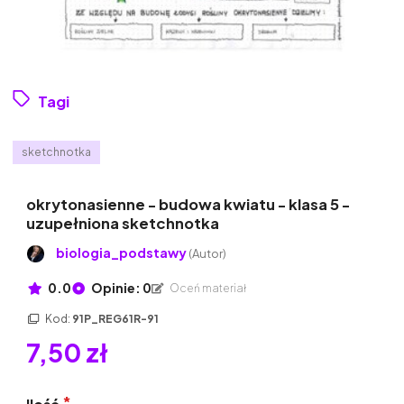
Tagi
sketchnotka
okrytonasienne - budowa kwiatu - klasa 5 -
uzupełniona sketchnotka
biologia_podstawy
(Autor)
0.0
Opinie: 0
Oceń materiał
Kod:
91P_REG61R-91
7,50 zł