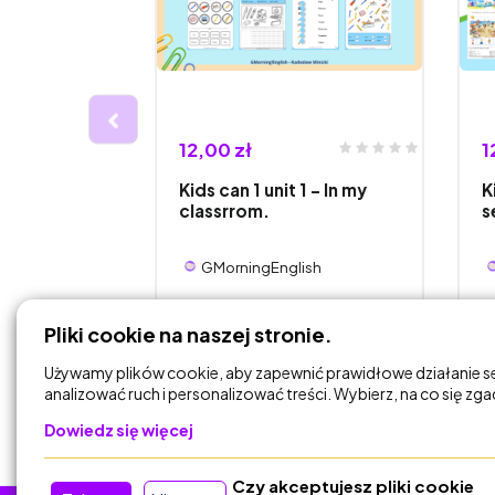
12,00 zł
1
isty - wpis
Kids can 1 unit 1 - In my
K
ntacja.
classrrom.
s
ish
GMorningEnglish
DODAJ DO
Pliki cookie na naszej stronie.
KOSZYKA
Używamy plików cookie, aby zapewnić prawidłowe działanie s
analizować ruch i personalizować treści. Wybierz, na co się zg
Dowiedz się więcej
Czy akceptujesz pliki cookie