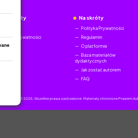
okumenty
Na skróty
Regulamin
Polityka Prywatności
Polityka Prywatności
Regulamin
wane
O platformie
Baza materiałów
dydaktycznych
Jak zostać autorem
FAQ
uczyciel.pl © 2025, Wszelkie prawa zastrzeżone. Materiały chronione Prawem Au