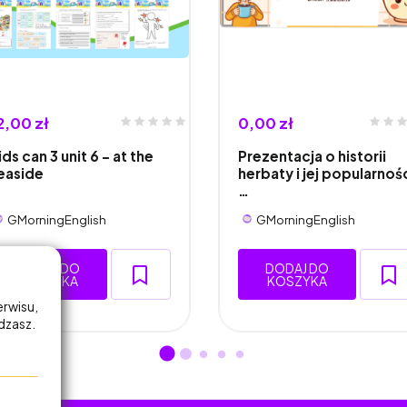
2,00 zł
0,00 zł
ids can 3 unit 6 - at the
Prezentacja o historii
easide
herbaty i jej popularnoś
…
GMorningEnglish
GMorningEnglish
DODAJ DO
DODAJ DO
KOSZYKA
KOSZYKA
erwisu,
adzasz.