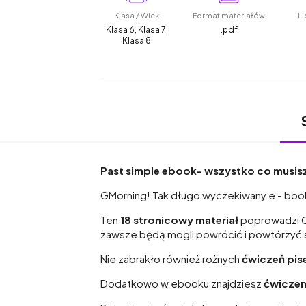
Klasa / Wiek
Format materiałów
Li
Klasa 6, Klasa 7,
.pdf
Klasa 8
Past simple ebook- wszystko co musisz
GMorning! Tak długo wyczekiwany e - book
Ten
18 stronicowy materiał
poprowadzi Ci
zawsze będą mogli powrócić i powtórzyć so
Nie zabrakło również rożnych
ćwiczeń pi
Dodatkowo w ebooku znajdziesz
ćwiczen