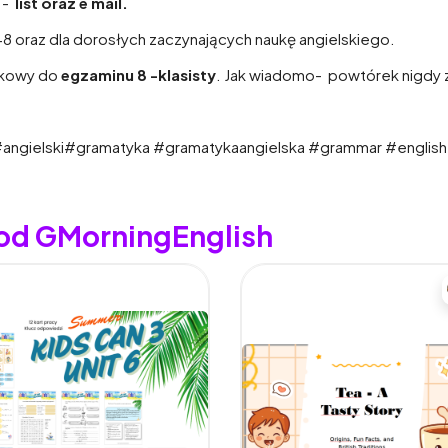
e -
list oraz e mail.
6-8 oraz dla dorosłych zaczynających naukę angielskiego.
rkowy do
egzaminu 8 -klasisty
. Jak wiadomo- powtórek nigdy z
 #angielski#gramatyka #gramatykaangielska #grammar #englis
 od GMorningEnglish