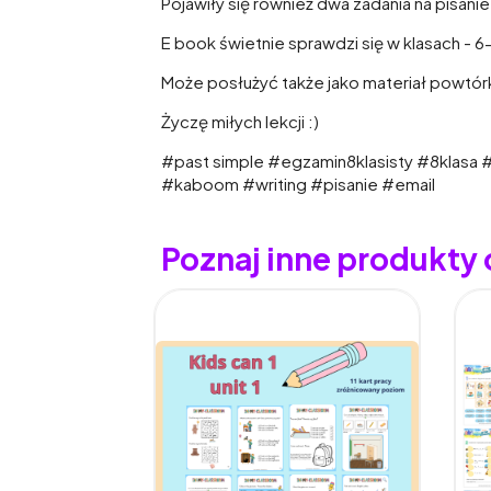
Pojawiły się również dwa zadania na pisani
E book świetnie sprawdzi się w klasach - 
Może posłużyć także jako materiał powtó
Życzę miłych lekcji :)
#past simple #egzamin8klasisty #8klasa
#kaboom #writing #pisanie #email
Poznaj inne produkty