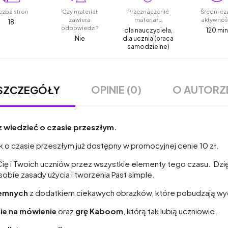
czba stron
Czy materiał
Przeznaczenie
Średni cz
zawiera
materiału
aktywnoś
18
odpowiedzi?
dla nauczyciela,
120 min
Nie
dla ucznia (praca
samodzielne)
OPINIE (0)
O AUTORZ
SZCZEGÓŁY
 wiedzieć o czasie przeszłym.
 o czasie przeszłym już dostępny w promocyjnej cenie 10 zł.
ę i Twoich uczniów przez wszystkie elementy tego czasu. Dzi
bie zasady użycia i tworzenia Past simple.
semnych
z dodatkiem ciekawych obrazków, które pobudzają wyo
ie na mówienie
oraz
grę Kaboom
, którą tak lubią uczniowie.