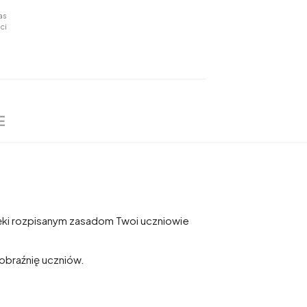
as
ci
E
ęki rozpisanym zasadom Twoi uczniowie
braźnię uczniów.