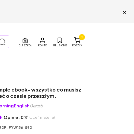
×
0
DLA SZKÓŁ
ULUBIONE
KOSZYK
imple ebook- wszystko co musisz
eć o czasie przeszłym.
rningEnglish
(Autor)
Opinie: 0
Oceń materiał
92P_FYW156-592