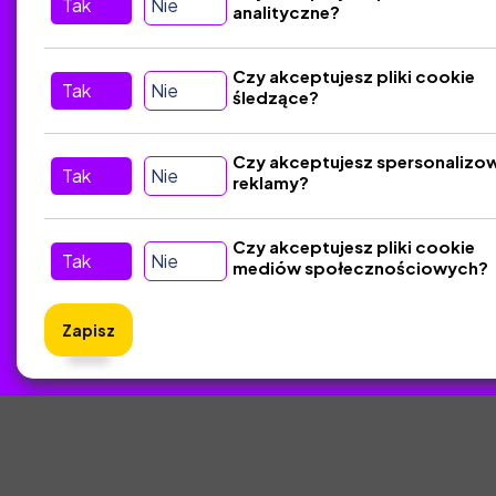
Tak
Nie
analityczne?
Tu nas znajdziesz
D
Czy akceptujesz pliki cookie
Tak
Nie
śledzące?
Kontakt
Śledź nas w Social Media
Czy akceptujesz spersonalizo
Tak
Nie
reklamy?
Czy akceptujesz pliki cookie
Tak
Nie
mediów społecznościowych?
Zapisz
ZlotyNa