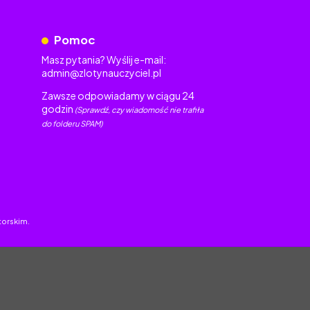
Pomoc
Masz pytania? Wyślij e-mail:
admin@zlotynauczyciel.pl
Zawsze odpowiadamy w ciągu 24
godzin
(Sprawdź, czy wiadomość nie trafiła
do folderu SPAM)
torskim.