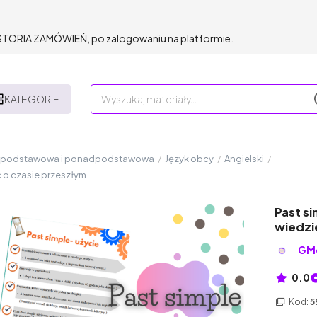
HISTORIA ZAMÓWIEŃ, po zalogowaniu na platformie.
KATEGORIE
a podstawowa i ponadpodstawowa
/
Język obcy
/
Angielski
/
 o czasie przeszłym.
Past s
wiedzi
GMo
0.0
Kod:
5