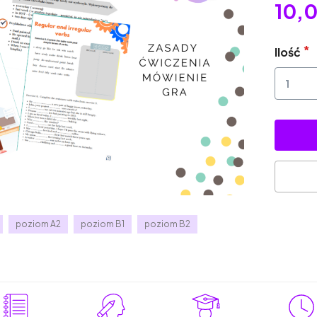
10,0
Ilość
poziom A2
poziom B1
poziom B2