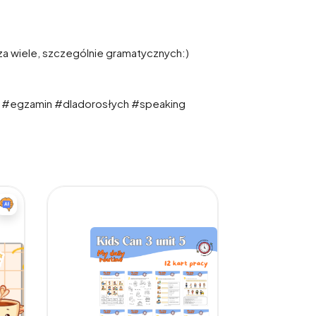
a wiele, szczególnie gramatycznych:)
h #egzamin #dladorosłych #speaking