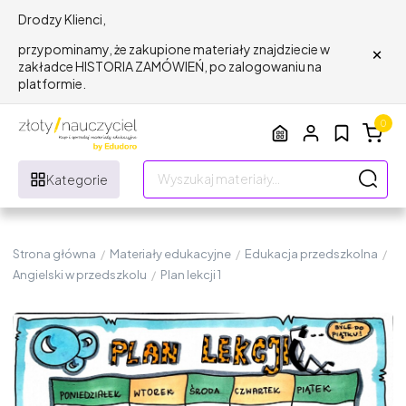
Drodzy Klienci,
×
przypominamy, że zakupione materiały znajdziecie w
zakładce HISTORIA ZAMÓWIEŃ, po zalogowaniu na
platformie.
0
Kategorie
Strona główna
/
Materiały edukacyjne
/
Edukacja przedszkolna
/
Angielski w przedszkolu
/
Plan lekcji 1