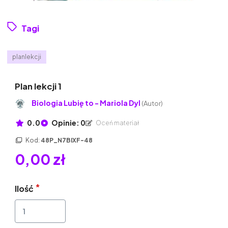
Tagi
planlekcji
Plan lekcji 1
Biologia Lubię to - Mariola Dyl
(Autor)
0.0
Opinie: 0
Oceń materiał
Kod:
48P_N7BIXF-48
0,00 zł
Ilość