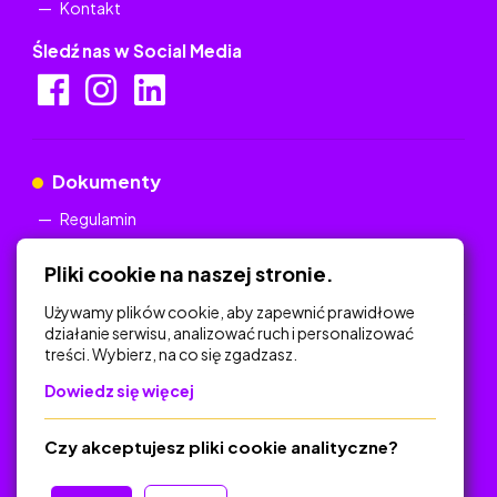
Kontakt
Śledź nas w Social Media
Dokumenty
Regulamin
Polityka Prywatności
Pliki cookie na naszej stronie.
Używamy plików cookie, aby zapewnić prawidłowe
działanie serwisu, analizować ruch i personalizować
treści. Wybierz, na co się zgadzasz.
Na skróty
Dowiedz się więcej
Polityka Prywatności
Regulamin
Czy akceptujesz pliki cookie analityczne?
O platformie
Baza materiałów dydaktycznych