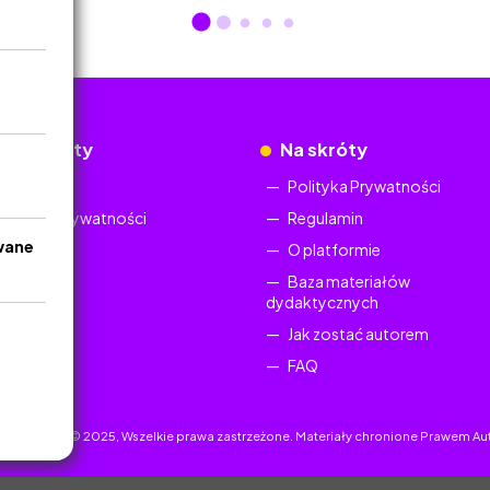
okumenty
Na skróty
Regulamin
Polityka Prywatności
Polityka Prywatności
Regulamin
wane
O platformie
Baza materiałów
dydaktycznych
Jak zostać autorem
FAQ
uczyciel.pl © 2025, Wszelkie prawa zastrzeżone. Materiały chronione Prawem Au