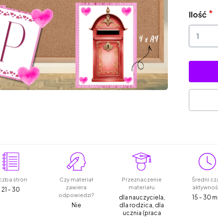
Ilość
czba stron
Czy materiał
Przeznaczenie
Średni cz
zawiera
materiału
aktywnoś
21 - 30
odpowiedzi?
dla nauczyciela,
15 - 30 m
Nie
dla rodzica, dla
ucznia (praca