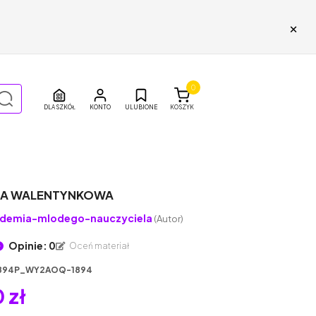
×
0
DLA SZKÓŁ
ULUBIONE
KOSZYK
A WALENTYNKOWA
demia-mlodego-nauczyciela
(Autor)
Opinie: 0
Oceń materiał
894P_WY2AOQ-1894
 zł