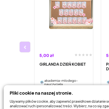
5,00 zł
5
DOBRY ROK
GIRLANDA DZIEŃ KOBIET
P
EKORACJA
D
odego-
akademia-mlodego-
nauczyciela
Pliki cookie na naszej stronie.
DODAJ DO
KOSZYKA
Używamy plików cookie, aby zapewnić prawidłowe działanie s
analizować ruch i personalizować treści. Wybierz, na co się zg