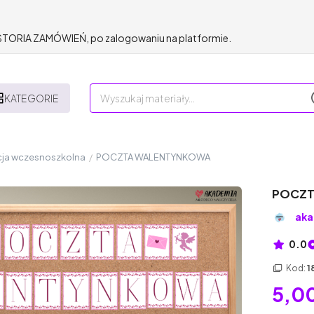
HISTORIA ZAMÓWIEŃ, po zalogowaniu na platformie.
KATEGORIE
ja wczesnoszkolna
/
POCZTA WALENTYNKOWA
POCZT
aka
0.0
Kod:
1
5,00