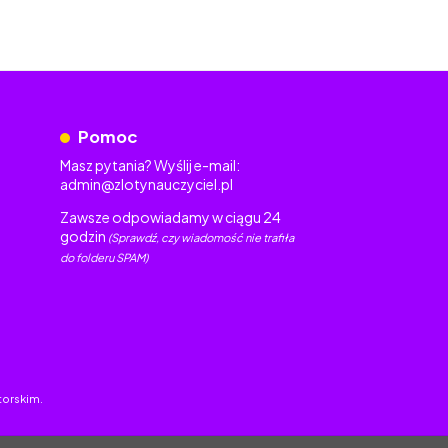
Pomoc
Masz pytania? Wyślij e-mail:
admin@zlotynauczyciel.pl
Zawsze odpowiadamy w ciągu 24
godzin
(Sprawdź, czy wiadomość nie trafiła
do folderu SPAM)
torskim.