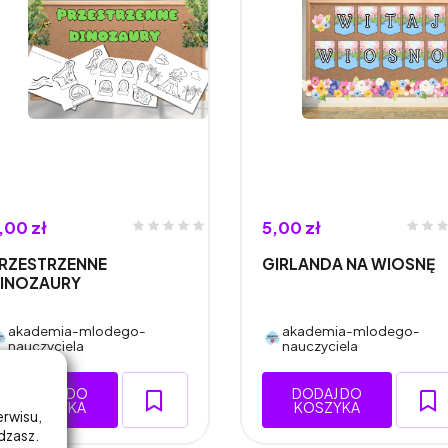
,00 zł
5,00 zł
RZESTRZENNE
GIRLANDA NA WIOSNĘ
INOZAURY
akademia-mlodego-
akademia-mlodego-
nauczyciela
nauczyciela
DODAJ DO
DODAJ DO
KOSZYKA
KOSZYKA
erwisu,
adzasz.