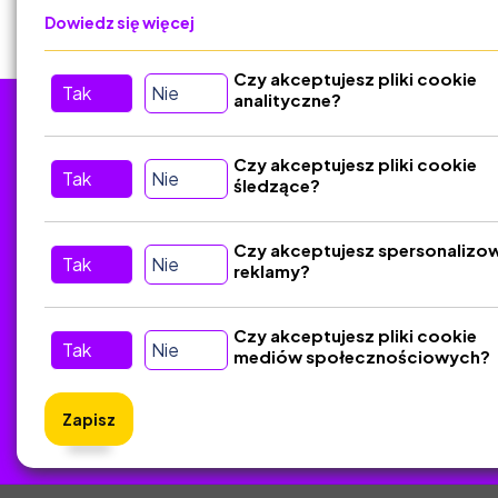
Dowiedz się więcej
Czy akceptujesz pliki cookie
Tak
Nie
analityczne?
Tu nas znajdziesz
D
Czy akceptujesz pliki cookie
Tak
Nie
śledzące?
Kontakt
Śledź nas w Social Media
Czy akceptujesz spersonalizo
Tak
Nie
reklamy?
Czy akceptujesz pliki cookie
Tak
Nie
mediów społecznościowych?
Zapisz
ZlotyNa