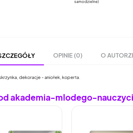
samodzielne)
OPINIE (0)
O AUTORZ
SZCZEGÓŁY
skrzynka, dekoracje - aniołek, koperta.
y od akademia-mlodego-nauczyci