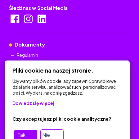
Śledź nas w Social Media
Dokumenty
Regulamin
Polityka Prywatności
Pliki cookie na naszej stronie.
Używamy plików cookie, aby zapewnić prawidłowe
działanie serwisu, analizować ruch i personalizować
treści. Wybierz, na co się zgadzasz.
Na skróty
Dowiedz się więcej
Polityka Prywatności
Regulamin
Czy akceptujesz pliki cookie analityczne?
O platformie
Baza materiałów dydaktycznych
Tak
Nie