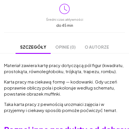
Średni czas aktywności
do 45 min
OPINIE (0)
O AUTORZE
SZCZEGÓŁY
Materiał zawiera kartę pracy dotyczącą pól figur (kwadratu,
prostokąta, równoległoboku, trójkąta, trapezu, rombu).
Karta pracy ma ciekawą formę — kodowanki. Gdy uczeń
poprawnie obliczy pola i pokoloruje według schematu,
powstanie obrazek muffinki.
Taka karta pracy z pewnością urozmaici zajęcia i w
przyjemny i ciekawy sposób pomoże poćwiczyć temat.