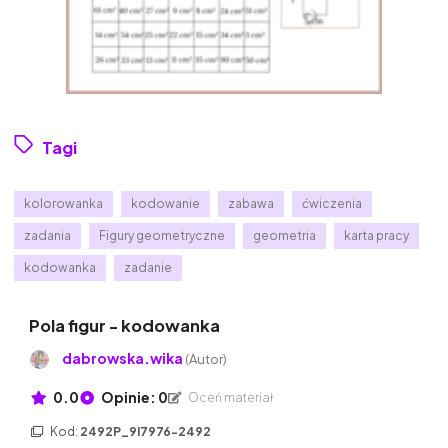
Tagi
kolorowanka
kodowanie
zabawa
ćwiczenia
zadania
Figury geometryczne
geometria
karta pracy
kodowanka
zadanie
Pola figur - kodowanka
dabrowska.wika
(Autor)
0.0
Opinie: 0
Oceń materiał
Kod:
2492P_9I7976-2492