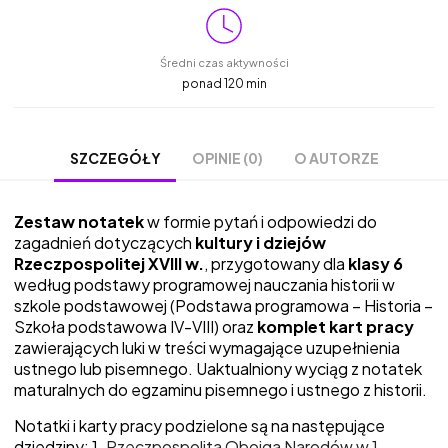
Średni czas aktywności
ponad 120 min
OPINIE (0)
O AUTORZE
SZCZEGÓŁY
Zestaw notatek
w formie pytań i odpowiedzi do
zagadnień dotyczących
kultury i dziejów
Rzeczpospolitej XVIII w.
, przygotowany dla
klasy 6
według podstawy programowej nauczania historii w
szkole podstawowej (
Podstawa programowa – Historia –
Szkoła podstawowa IV-VIII
) oraz
komplet kart pracy
zawierających luki w treści wymagające uzupełnienia
ustnego lub pisemnego. Uaktualniony wyciąg z notatek
maturalnych do egzaminu pisemnego i ustnego z historii.
Notatki i karty pracy podzielone są na następujące
dziedziny: 1.
Rzeczpospolita Obojga Narodów w 1.