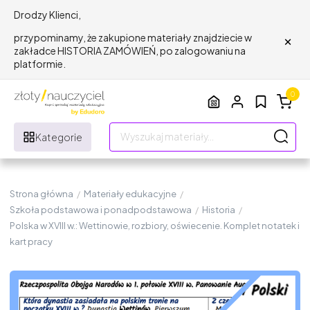
Drodzy Klienci,
×
przypominamy, że zakupione materiały znajdziecie w
zakładce HISTORIA ZAMÓWIEŃ, po zalogowaniu na
platformie.
0
Kategorie
Strona główna
/
Materiały edukacyjne
/
Szkoła podstawowa i ponadpodstawowa
/
Historia
/
Polska w XVIII w.: Wettinowie, rozbiory, oświecenie. Komplet notatek i
kart pracy