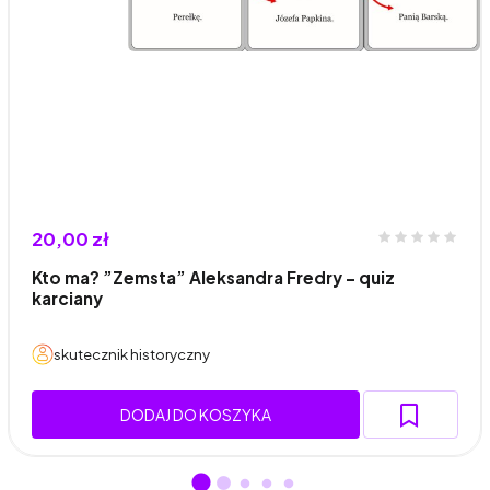
20,00 zł
Kto ma? ”Zemsta” Aleksandra Fredry – quiz
karciany
skutecznik historyczny
DODAJ DO KOSZYKA