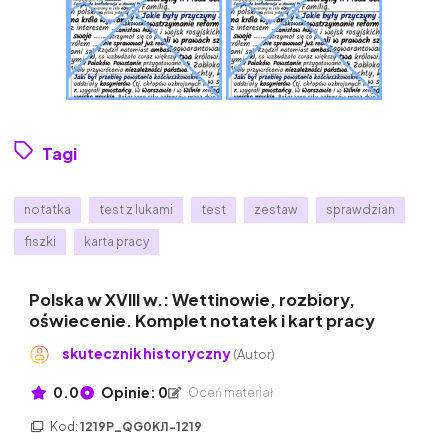
Tagi
notatka
test z lukami
test
zestaw
sprawdzian
fiszki
karta pracy
Polska w XVIII w.: Wettinowie, rozbiory,
oświecenie. Komplet notatek i kart pracy
skutecznik historyczny
(Autor)
0.0
Opinie: 0
Oceń materiał
Kod:
1219P_QG0KJ1-1219