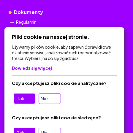
Dokumenty
Regulamin
Polityka Prywatności
Pliki cookie na naszej stronie.
Używamy plików cookie, aby zapewnić prawidłowe
działanie serwisu, analizować ruch i personalizować
treści. Wybierz, na co się zgadzasz.
Na skróty
Dowiedz się więcej
Polityka Prywatności
Regulamin
Czy akceptujesz pliki cookie analityczne?
O platformie
Baza materiałów dydaktycznych
Tak
Nie
Jak zostać autorem
FAQ
Czy akceptujesz pliki cookie śledzące?
Tak
Nie