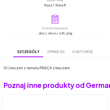
Klasa / Wiek
Klasa 7, Klasa 8
Format materiałów
.doc / .docx / .odt, .png
OPINIE (0)
O AUTORZE
SZCZEGÓŁY
10 ćwiczeń z tematu PRACA z kluczem.
Poznaj inne produkty od Germa