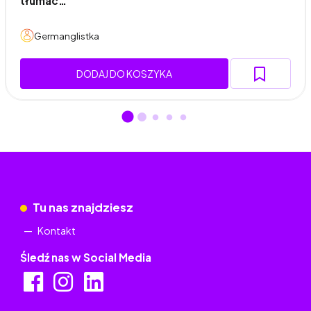
tłumac…
Germanglistka
DODAJ DO KOSZYKA
Tu nas znajdziesz
Kontakt
Śledź nas w Social Media