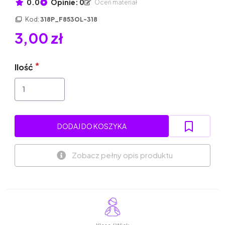
0.0
Opinie: 0
Oceń materiał
Kod:
318P_F853OL-318
3,00 zł
Ilość
DODAJ DO KOSZYKA
Zobacz pełny opis produktu