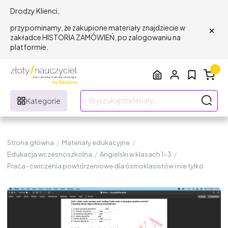
Drodzy Klienci,
×
przypominamy, że zakupione materiały znajdziecie w
zakładce HISTORIA ZAMÓWIEŃ, po zalogowaniu na
platformie.
0
Kategorie
Strona główna
/
Materiały edukacyjne
/
Edukacja wczesnoszkolna
/
Angielski w klasach 1-3
/
Praca- ćwiczenia powtórzeniowe dla ósmoklasistów i nie tylko