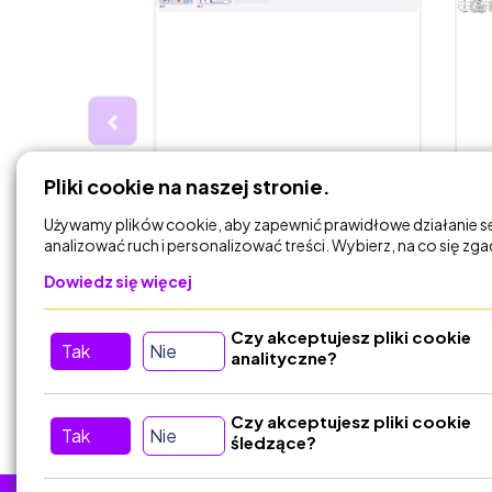
0,00 zł
0
Pliki cookie na naszej stronie.
ykos
Bezpieczne Ferie
H
Zimowe
Używamy plików cookie, aby zapewnić prawidłowe działanie s
analizować ruch i personalizować treści. Wybierz, na co się zg
aniaTK
Dowiedz się więcej
Czy akceptujesz pliki cookie
DODAJ DO
Tak
Nie
KOSZYKA
analityczne?
Czy akceptujesz pliki cookie
Tak
Nie
śledzące?