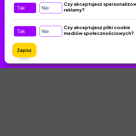
Czy akceptujesz spersonalizo
Tak
Nie
reklamy?
Tu nas znajdziesz
D
Kontakt
Czy akceptujesz pliki cookie
Tak
Nie
mediów społecznościowych?
Śledź nas w Social Media
Zapisz
ZlotyNa