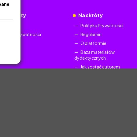
wane
okumenty
Na skróty
Regulamin
Polityka Prywatności
Polityka Prywatności
Regulamin
O platformie
Baza materiałów
dydaktycznych
Jak zostać autorem
FAQ
uczyciel.pl © 2025, Wszelkie prawa zastrzeżone. Materiały chronione Prawem Au