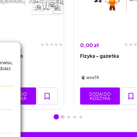
,00 zł
0,00 zł
allofizeen
Fizyka - gazetka
erwisu,
adzasz.
aniaTK
aniaTK
DODAJ DO
DODAJ DO
KOSZYKA
KOSZYKA