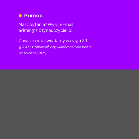
Pomoc
Masz pytania? Wyślij e-mail:
admin@zlotynauczyciel.pl
Zawsze odpowiadamy w ciągu 24
godzin
(Sprawdź, czy wiadomość nie trafiła
do folderu SPAM)
torskim.