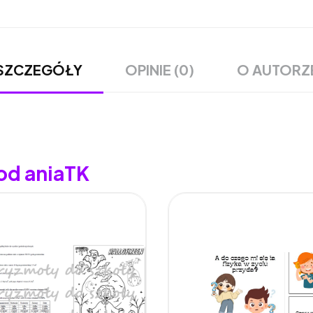
OPINIE (0)
O AUTORZ
SZCZEGÓŁY
od aniaTK