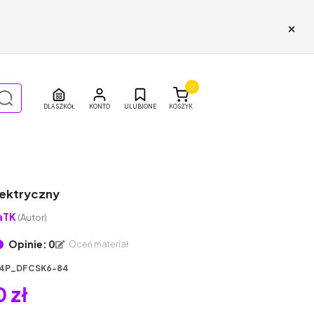
×
0
DLA SZKÓŁ
ULUBIONE
KOSZYK
lektryczny
aTK
(Autor)
Opinie: 0
Oceń materiał
4P_DFCSK6-84
 zł