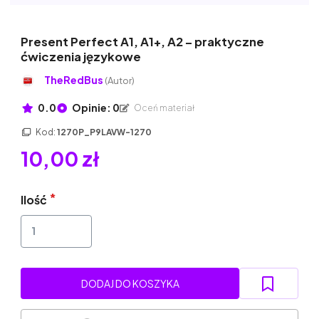
Present Perfect A1, A1+, A2 – praktyczne
ćwiczenia językowe
TheRedBus
(Autor)
0.0
Opinie: 0
Oceń materiał
Kod:
1270P_P9LAVW-1270
10,00 zł
Ilość
DODAJ DO KOSZYKA