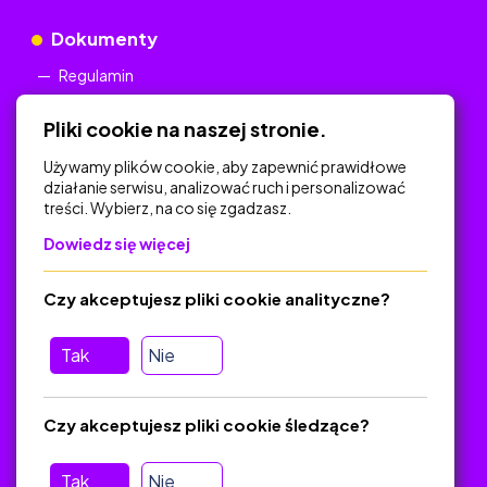
Dokumenty
Regulamin
Polityka Prywatności
Pliki cookie na naszej stronie.
Używamy plików cookie, aby zapewnić prawidłowe
działanie serwisu, analizować ruch i personalizować
treści. Wybierz, na co się zgadzasz.
Na skróty
Dowiedz się więcej
Polityka Prywatności
Regulamin
Czy akceptujesz pliki cookie analityczne?
O platformie
Baza materiałów dydaktycznych
Tak
Nie
Jak zostać autorem
FAQ
Czy akceptujesz pliki cookie śledzące?
Tak
Nie