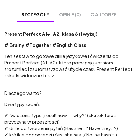
OPINIE (0)
O AUTORZE
SZCZEGÓŁY
Present Perfect A1+, A2, klasa 6 (i wyżej)
# Brainy #Together #English Class
Ten zestaw to gotowe drille językowe i ćwiczenia do
Present Perfect (A1–A2), które pomagają uczniom
zrozumieć i zautomatyzować użycie czasu Present Perfect
(skutki widoczne teraz)
Dlaczego warto?
Dwa typy zadań:
✔ ćwiczenia typu „result now → why?” (skutek teraz →
przyczyna w przeszłości)
✔ drille do tworzenia pytań (Has she…? Have they…?)
✔ krótkie odpowiedzi (Yes, she has. / No, he hasn’t.)