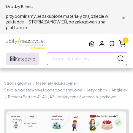
Drodzy Klienci,
×
przypominamy, że zakupione materiały znajdziecie w
zakładce HISTORIA ZAMÓWIEŃ, po zalogowaniu na
platformie.
0
Kategorie
Strona główna
/
Materiały edukacyjne
/
Szkoła podstawowa i ponadpodstawowa
/
Język obcy
/
Angielski
/
Present Perfect A1, A1+, A2 – praktyczne ćwiczenia językowe