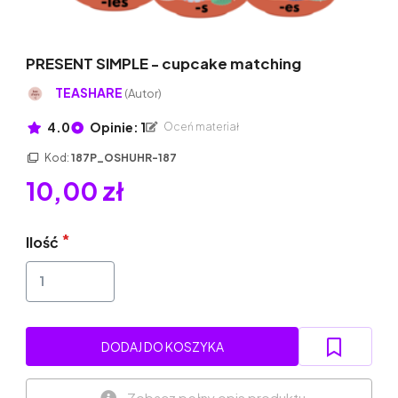
PRESENT SIMPLE - cupcake matching
TEASHARE
(Autor)
4.0
Opinie: 1
Oceń materiał
Kod:
187P_OSHUHR-187
10,00 zł
Ilość
DODAJ DO KOSZYKA
Zobacz pełny opis produktu