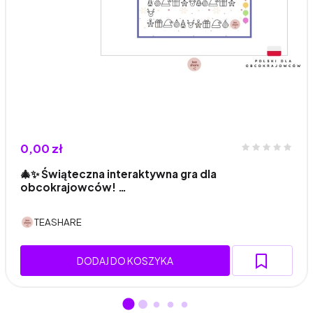
0,00 zł
🎄✨ Świąteczna interaktywna gra dla
obcokrajowców! …
TEASHARE
DODAJ DO KOSZYKA