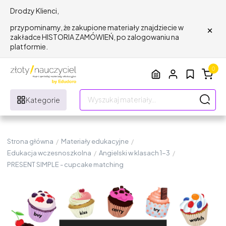
Drodzy Klienci,
×
przypominamy, że zakupione materiały znajdziecie w
zakładce HISTORIA ZAMÓWIEŃ, po zalogowaniu na
platformie.
0
Kategorie
Strona główna
/
Materiały edukacyjne
/
Edukacja wczesnoszkolna
/
Angielski w klasach 1-3
/
PRESENT SIMPLE - cupcake matching