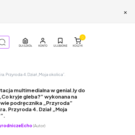
×
0
DLA SZKÓŁ
ULUBIONE
KOSZYK
. Przyroda 4. Dział „Moja okolica”.
acja multimedialna w genial.ly do
 „Co kryje gleba?” wykonana na
wie podręcznika „Przyroda”
a. Przyroda 4. Dział „Moja
”.
yrodniczeEcho
(Autor)