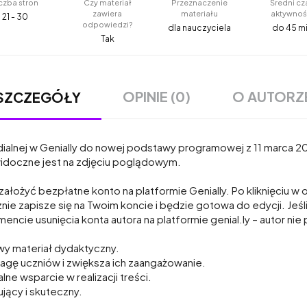
czba stron
Czy materiał
Przeznaczenie
Średni cz
zawiera
materiału
aktywnoś
21 - 30
odpowiedzi?
dla nauczyciela
do 45 m
Tak
OPINIE (0)
O AUTORZ
SZCZEGÓŁY
ialnej w Genially do nowej podstawy programowej z 11 marca 20
widoczne jest na zdjęciu poglądowym.
ałożyć bezpłatne konto na platformie Genially. Po kliknięciu w
nie zapisze się na Twoim koncie i będzie gotowa do edycji. Jeśl
encie usunięcia konta autora na platformie genial.ly – autor nie
y materiał dydaktyczny.
wagę uczniów i zwiększa ich zaangażowanie.
e wsparcie w realizacji treści.
jący i skuteczny.