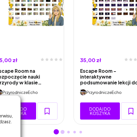
5,00 zł
35,00 zł
scape Room na
Escape Room –
ozpoczęcie nauki
interaktywne
rzyrody w klasie…
podsumowanie lekcji d
…
PrzyrodniczeEcho
PrzyrodniczeEcho
DODAJ DO
DODAJ DO
KOSZYKA
KOSZYKA
erwisu,
adzasz.