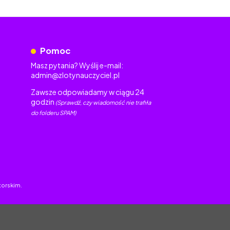
Pomoc
Masz pytania? Wyślij e-mail:
admin@zlotynauczyciel.pl
Zawsze odpowiadamy w ciągu 24
godzin
(Sprawdź, czy wiadomość nie trafiła
do folderu SPAM)
torskim.