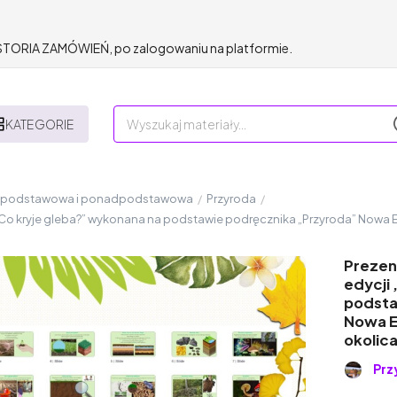
HISTORIA ZAMÓWIEŃ, po zalogowaniu na platformie.
KATEGORIE
a podstawowa i ponadpodstawowa
/
Przyroda
/
 „Co kryje gleba?” wykonana na podstawie podręcznika „Przyroda” Nowa Era
Prezent
edycji
podsta
Nowa Er
okolica
Prz