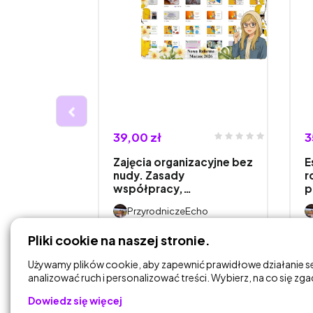
39,00 zł
3
przyrody
Zajęcia organizacyjne bez
E
znaję
nudy. Zasady
r
współpracy,…
p
Echo
PrzyrodniczeEcho
Pliki cookie na naszej stronie.
DODAJ DO
KOSZYKA
Używamy plików cookie, aby zapewnić prawidłowe działanie s
analizować ruch i personalizować treści. Wybierz, na co się zg
Dowiedz się więcej