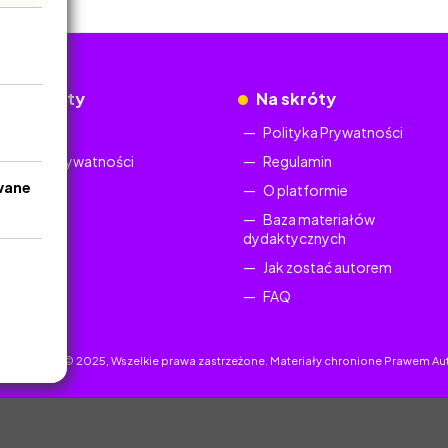
okumenty
Na skróty
Regulamin
Polityka Prywatności
Polityka Prywatności
Regulamin
wane
O platformie
Baza materiałów
dydaktycznych
Jak zostać autorem
FAQ
uczyciel.pl © 2025, Wszelkie prawa zastrzeżone. Materiały chronione Prawem Au