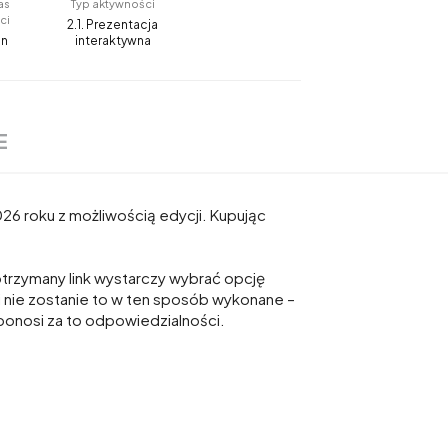
as
Typ aktywności
ci
2.1. Prezentacja
in
interaktywna
E
26 roku z możliwością edycji. Kupując
 otrzymany link wystarczy wybrać opcję
i nie zostanie to w ten sposób wykonane –
 ponosi za to odpowiedzialności.