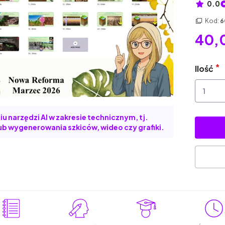
0.0
Kod:
6
40,0
Ilość
u narzędzi AI w zakresie technicznym, tj.
b wygenerowania szkiców, wideo czy grafiki.