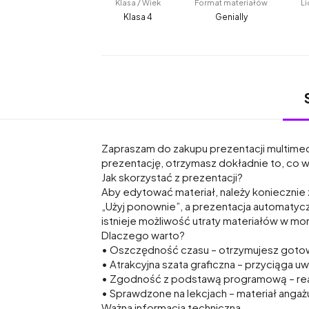
Klasa / Wiek
Format materiałów
Li
Klasa 4
Genially
Zapraszam do zakupu prezentacji multimed
prezentację, otrzymasz dokładnie to, co 
Jak skorzystać z prezentacji?
Aby edytować materiał, należy koniecznie z
„Użyj ponownie”, a prezentacja automatycz
istnieje możliwość utraty materiałów w mom
Dlaczego warto?
• Oszczędność czasu – otrzymujesz gotow
• Atrakcyjna szata graficzna – przyciąga u
• Zgodność z podstawą programową – realn
• Sprawdzone na lekcjach – materiał angażu
Ważna informacja techniczna