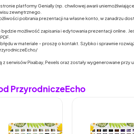
nie platformy Genially (np. chwilowej awarii uniemożliwiającej 
rwisu zewnętrznego.
możliwości pobrania prezentacji na własne konto, w zanadrzu dos
będzie możliwość zapisania i edytowania prezentacji online. Jeś
 PDF.
a błędu w materiale – proszę o kontakt. Szybko i sprawnie rozwi
rzyrodniczeEcho/
 z serwisów Pixabay, Pexels oraz zostały wygenerowane przy uży
 od PrzyrodniczeEcho