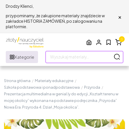
Drodzy Klienci,
×
przypominamy, że zakupione materiały znajdziecie w
zakładce HISTORIA ZAMÓWIEŃ, po zalogowaniu na
platformie.
0
Kategorie
Strona główna
/
Materiały edukacyjne
/
Szkoła podstawowa i ponadpodstawowa
/
Przyroda
/
Prezentacja multimedialna w genial.ly do edycji „Kształt terenu w
mojej okolicy” wykonana na podstawie podręcznika „Przyroda”
Nowa Era. Przyroda 4. Dział „Moja okolica”.