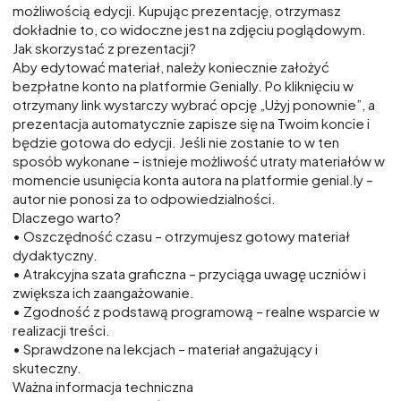
możliwością edycji. Kupując prezentację, otrzymasz
dokładnie to, co widoczne jest na zdjęciu poglądowym.
Jak skorzystać z prezentacji?
Aby edytować materiał, należy koniecznie założyć
bezpłatne konto na platformie Genially. Po kliknięciu w
otrzymany link wystarczy wybrać opcję „Użyj ponownie”, a
prezentacja automatycznie zapisze się na Twoim koncie i
będzie gotowa do edycji. Jeśli nie zostanie to w ten
sposób wykonane – istnieje możliwość utraty materiałów w
momencie usunięcia konta autora na platformie genial.ly –
autor nie ponosi za to odpowiedzialności.
Dlaczego warto?
• Oszczędność czasu – otrzymujesz gotowy materiał
dydaktyczny.
• Atrakcyjna szata graficzna – przyciąga uwagę uczniów i
zwiększa ich zaangażowanie.
• Zgodność z podstawą programową – realne wsparcie w
realizacji treści.
• Sprawdzone na lekcjach – materiał angażujący i
skuteczny.
Ważna informacja techniczna