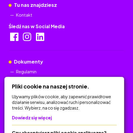
Tu nas znajdziesz
Kontakt
Śledź nas w Social Media
Dokumenty
Regulamin
Polityka Prywatności
Pliki cookie na naszej stronie.
Używamy plików cookie, aby zapewnić prawidłowe
działanie serwisu, analizować ruch i personalizować
treści. Wybierz, na co się zgadzasz.
Na skróty
Dowiedz się więcej
Polityka Prywatności
Regulamin
Czy akceptujesz pliki cookie analityczne?