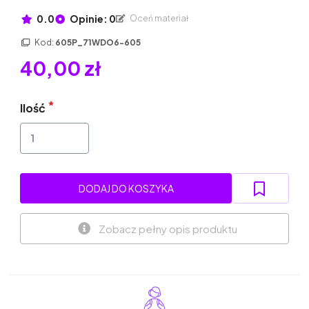
0.0
Opinie: 0
Oceń materiał
Kod:
605P_71WDO6-605
40,00 zł
Ilość
DODAJ DO KOSZYKA
Zobacz pełny opis produktu