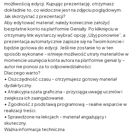
możliwością edycji. Kupując prezentację, otrzymasz
dokładnie to, co widoczne jest na zdjęciu poglądowym.
Jak skorzystać z prezentacji?
Aby edytować materiał, należy koniecznie założyć
bezpłatne konto na platformie Genially. Po kliknięciu w
otrzymany link wystarczy wybrać opcję „Użyj ponownie”, a
prezentacja automatycznie zapisze się na Twoim koncie i
będzie gotowa do edycji. Jeśli nie zostanie to w ten
sposób wykonane – istnieje możliwość utraty materiałów w
momencie usunięcia konta autora na platformie genial.ly –
autor nie ponosi za to odpowiedzialności.
Dlaczego warto?
• Oszczędność czasu – otrzymujesz gotowy materiał
dydaktyczny.
• Atrakcyjna szata graficzna – przyciąga uwagę uczniów i
zwiększa ich zaangażowanie.
• Zgodność z podstawą programową – realne wsparcie w
realizacji treści.
• Sprawdzone na lekcjach – materiał angażujący i
skuteczny.
Ważna informacja techniczna