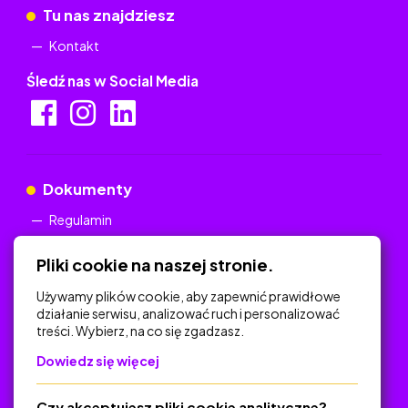
Tu nas znajdziesz
Kontakt
Śledź nas w Social Media
Dokumenty
Regulamin
Polityka Prywatności
Pliki cookie na naszej stronie.
Używamy plików cookie, aby zapewnić prawidłowe
działanie serwisu, analizować ruch i personalizować
treści. Wybierz, na co się zgadzasz.
Na skróty
Dowiedz się więcej
Polityka Prywatności
Regulamin
Czy akceptujesz pliki cookie analityczne?