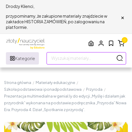
Drodzy Klienci,
×
przypominamy, że zakupione materiały znajdziecie w
zakładce HISTORIA ZAMÓWIEŃ, po zalogowaniu na
platformie.
0
Kategorie
Strona główna
/
Materiały edukacyjne
/
Szkoła podstawowa i ponadpodstawowa
/
Przyroda
/
Prezentacja multimedialna w genial.ly do edycji „Myślę i działam jak
przyrodnik” wykonana na podstawie podręcznika „Przyroda” Nowa
Era. Przyroda 4. Dział „Spotkanie z przyrodą”.