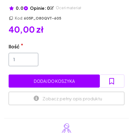
0.0
Opinie: 0
Oceń materiał
Kod:
605P_O80QVT-605
40,00 zł
Ilość
DODAJ DO KOSZYKA
Zobacz pełny opis produktu