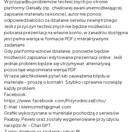
W przypadku problemów technicznych po stronie
platformy Genially (np. chwilowej awarii uniemożliwiającej
zapisanie materiału na koncie), autor nie ponosi
odpowiedzialności za działanie serwisu zewnętrznego.
Jeśli z przyczyn technicznych nie będzie możliwości
pobrania prezentacji na własne konto, w zanadrzu dostępna
jest pełna wersja w formacie PDF z interaktywnymi
zadaniami.
Gdy platforma wznowi działanie, ponownie będzie
możliwość zapisania i edytowania prezentacji online. Jeśli
jednak problem będzie się utrzymywał, alternatywą
pozostaje wspomniana wersja PDF.
W razie jakichkolwiek pytań lub zauważenia błędu w
materiale – proszę o kontakt. Szybko i sprawnie rozwiążę
każdy problem.
Facebook:
https://www.facebook.com/PrzyrodniczeEcho/
E-mail: i.kleinszmidt@gmail.com
Grafiki wykorzystane w materiale pochodzą z serwisów
Pixabay, Pexels oraz zostały wygenerowane przy użyciu
narzędzi AI - Chat GPT.
Z góry dziękuję za zaufanie i zakup 💚