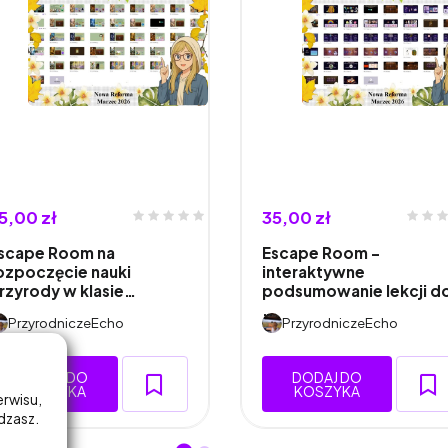
5,00 zł
35,00 zł
scape Room na
Escape Room –
ozpoczęcie nauki
interaktywne
rzyrody w klasie…
podsumowanie lekcji d
…
PrzyrodniczeEcho
PrzyrodniczeEcho
DODAJ DO
DODAJ DO
KOSZYKA
KOSZYKA
erwisu,
adzasz.