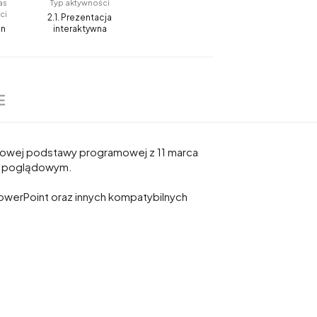
as
Typ aktywności
ci
2.1. Prezentacja
in
interaktywna
E
 nowej podstawy programowej z 11 marca
iu poglądowym.
owerPoint oraz innych kompatybilnych