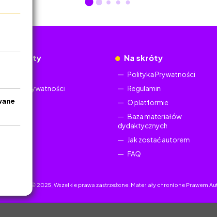
okumenty
Na skróty
Regulamin
Polityka Prywatności
Polityka Prywatności
Regulamin
wane
O platformie
Baza materiałów
dydaktycznych
Jak zostać autorem
FAQ
uczyciel.pl © 2025, Wszelkie prawa zastrzeżone. Materiały chronione Prawem Au