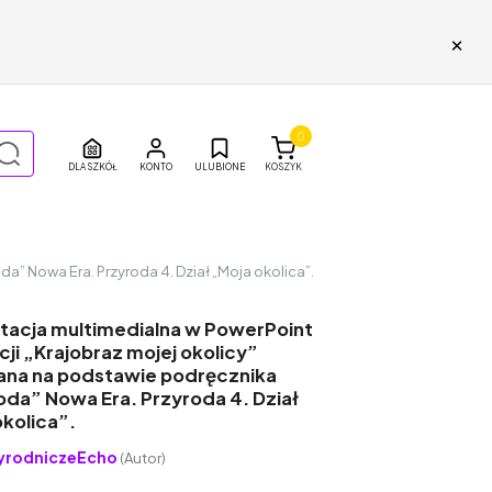
×
0
DLA SZKÓŁ
ULUBIONE
KOSZYK
a” Nowa Era. Przyroda 4. Dział „Moja okolica”.
tacja multimedialna w PowerPoint
ji „Krajobraz mojej okolicy”
na na podstawie podręcznika
oda” Nowa Era. Przyroda 4. Dział
kolica”.
yrodniczeEcho
(Autor)