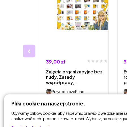
39,00 zł
3
przyrody
Zajęcia organizacyjne bez
E
znaję
nudy. Zasady
r
współpracy,…
p
Echo
PrzyrodniczeEcho
Pliki cookie na naszej stronie.
DODAJ DO
KOSZYKA
Używamy plików cookie, aby zapewnić prawidłowe działanie s
analizować ruch i personalizować treści. Wybierz, na co się zg