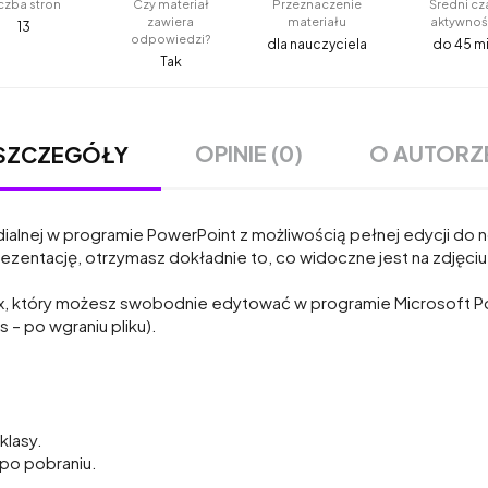
czba stron
Czy materiał
Przeznaczenie
Średni cz
zawiera
materiału
aktywnoś
13
odpowiedzi?
dla nauczyciela
do 45 m
Tak
OPINIE (0)
O AUTORZ
SZCZEGÓŁY
ialnej w programie PowerPoint z możliwością pełnej edycji do
rezentację, otrzymasz dokładnie to, co widoczne jest na zdjęc
tx, który możesz swobodnie edytować w programie Microsoft P
 – po wgraniu pliku).
klasy.
 po pobraniu.