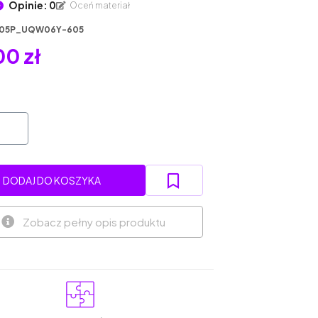
Opinie: 0
Oceń materiał
05P_UQW06Y-605
0 zł
DODAJ DO KOSZYKA
Zobacz pełny opis produktu