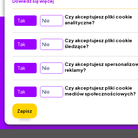
Dowiedz się więcej
Czy akceptujesz pliki cookie
Tak
Nie
analityczne?
Tu nas znajdziesz
D
Czy akceptujesz pliki cookie
Tak
Nie
śledzące?
Kontakt
Śledź nas w Social Media
Czy akceptujesz spersonalizo
Tak
Nie
reklamy?
Czy akceptujesz pliki cookie
Tak
Nie
mediów społecznościowych?
Zapisz
ZlotyNa