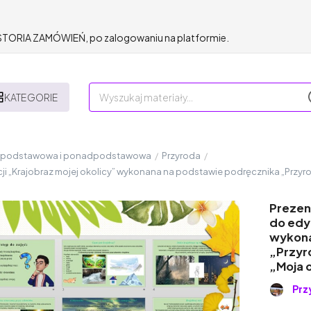
HISTORIA ZAMÓWIEŃ, po zalogowaniu na platformie.
KATEGORIE
a podstawowa i ponadpodstawowa
/
Przyroda
/
i „Krajobraz mojej okolicy” wykonana na podstawie podręcznika „Przyrod
Prezen
do edyc
wykona
„Przyr
„Moja o
Prz