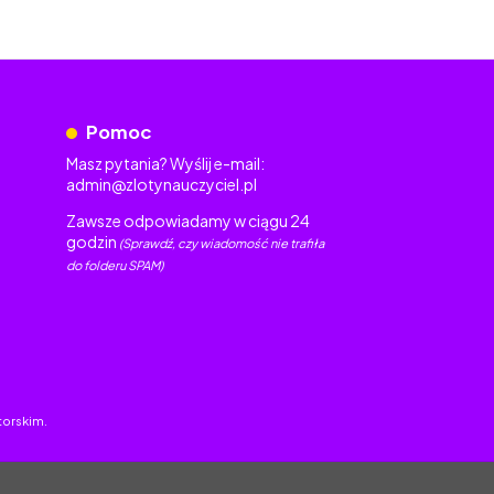
Pomoc
Masz pytania? Wyślij e-mail:
admin@zlotynauczyciel.pl
Zawsze odpowiadamy w ciągu 24
godzin
(Sprawdź, czy wiadomość nie trafiła
do folderu SPAM)
torskim.