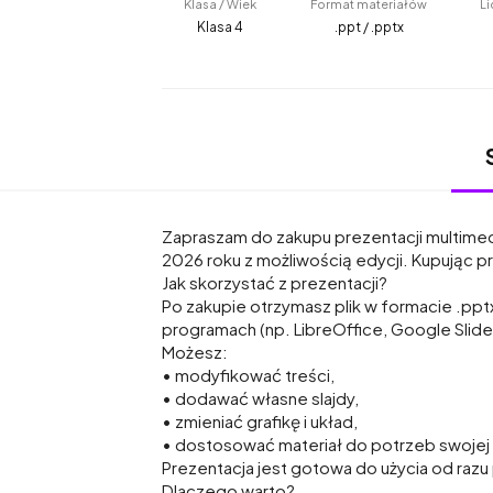
Klasa / Wiek
Format materiałów
Li
Klasa 4
.ppt / .pptx
Zapraszam do zakupu prezentacji multimed
2026 roku z możliwością edycji. Kupując p
Jak skorzystać z prezentacji?
Po zakupie otrzymasz plik w formacie .pp
programach (np. LibreOffice, Google Slides
Możesz:
• modyfikować treści,
• dodawać własne slajdy,
• zmieniać grafikę i układ,
• dostosować materiał do potrzeb swojej 
Prezentacja jest gotowa do użycia od razu
Dlaczego warto?