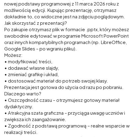
nowej podstawy programowej z 11 marca 2026 roku z
możliwością edycji. Kupując prezentację, otrzymasz
dokładnie to, co widoczne jest na zdjęciu poglądowym.
Jak skorzystać z prezentacji?
Po zakupie otrzymasz plik w formacie .pptx, który możesz
swobodnie edytować w programie Microsoft PowerPoint
oraz innych kompatybilnych programach (np. LibreOffice,
Google Slides – po wgraniu pliku).
Możesz:
• modyfikować treści,
• dodawać własne slajdy,
• zmieniać grafikę i układ,
• dostosować materiał do potrzeb swojej klasy.
Prezentacja jest gotowa do użycia od razu po pobraniu.
Dlaczego warto?
• Oszczędność czasu – otrzymujesz gotowy materiał
dydaktyczny.
• Atrakcyjna szata graficzna – przyciąga uwagę uczniów i
zwiększa ich zaangażowanie.
• Zgodność z podstawą programową – realne wsparcie w
realizacji treści.