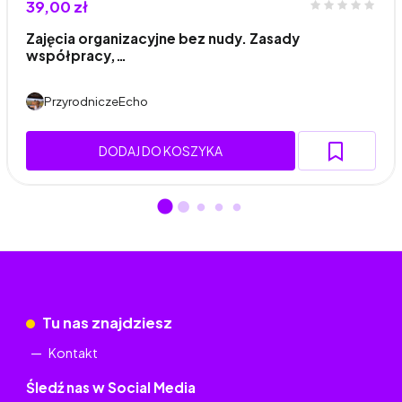
39,00 zł
Zajęcia organizacyjne bez nudy. Zasady
współpracy,…
PrzyrodniczeEcho
DODAJ DO KOSZYKA
Tu nas znajdziesz
Kontakt
Śledź nas w Social Media