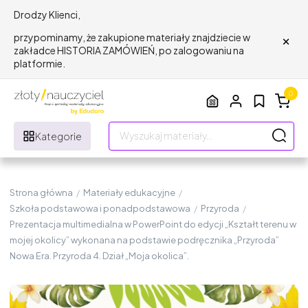
Drodzy Klienci,
×
przypominamy, że zakupione materiały znajdziecie w
zakładce HISTORIA ZAMÓWIEŃ, po zalogowaniu na
platformie.
0
Kategorie
Strona główna
/
Materiały edukacyjne
/
Szkoła podstawowa i ponadpodstawowa
/
Przyroda
/
Prezentacja multimedialna w PowerPoint do edycji „Kształt terenu w
mojej okolicy” wykonana na podstawie podręcznika „Przyroda”
Nowa Era. Przyroda 4. Dział „Moja okolica”.