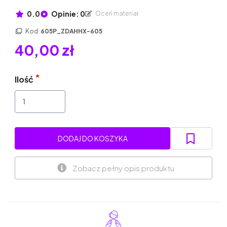
0.0
Opinie: 0
Oceń materiał
Kod:
605P_ZDAHHX-605
40,00 zł
Ilość
DODAJ DO KOSZYKA
Zobacz pełny opis produktu