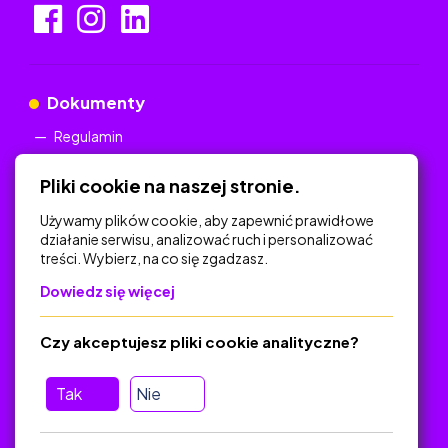
Dokumenty
Regulamin
Polityka Prywatności
Pliki cookie na naszej stronie.
Używamy plików cookie, aby zapewnić prawidłowe
działanie serwisu, analizować ruch i personalizować
treści. Wybierz, na co się zgadzasz.
Na skróty
Dowiedz się więcej
Polityka Prywatności
Regulamin
Czy akceptujesz pliki cookie analityczne?
O platformie
Baza materiałów dydaktycznych
Tak
Nie
Jak zostać autorem
FAQ