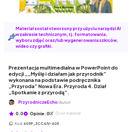
Materiał został stworzony przy użyciu narzędzi AI
w zakresie technicznym, tj. formatowania,
wyboru zdjęć oraz/lub wygenerowania szkiców,
wideo czy grafiki.
Prezentacja multimedialna w PowerPoint do
edycji „„Myślę i działam jak przyrodnik”
wykonana na podstawie podręcznika
„Przyroda” Nowa Era. Przyroda 4. Dział
„Spotkanie z przyrodą”.
PrzyrodniczeEcho
(Autor)
0.0
Opinie: 0
Oceń materiał
Kod:
605P_3CC4JV-605