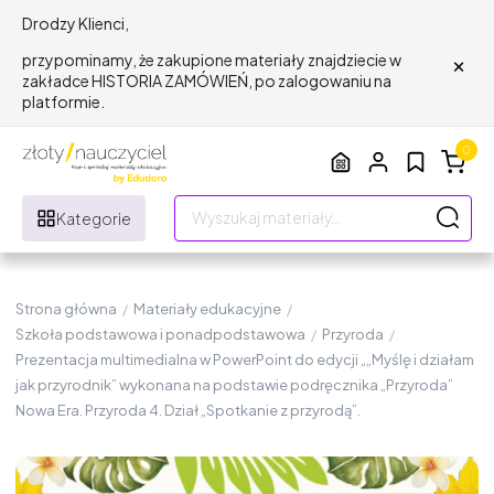
Drodzy Klienci,
×
przypominamy, że zakupione materiały znajdziecie w
zakładce HISTORIA ZAMÓWIEŃ, po zalogowaniu na
platformie.
0
Kategorie
Strona główna
/
Materiały edukacyjne
/
Szkoła podstawowa i ponadpodstawowa
/
Przyroda
/
Prezentacja multimedialna w PowerPoint do edycji „„Myślę i działam
jak przyrodnik” wykonana na podstawie podręcznika „Przyroda”
Nowa Era. Przyroda 4. Dział „Spotkanie z przyrodą”.