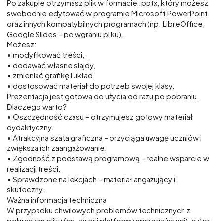
Po zakupie otrzymasz plik w formacie .pptx, który możesz
swobodnie edytować w programie Microsoft PowerPoint
oraz innych kompatybilnych programach (np. LibreOffice,
Google Slides – po wgraniu pliku).
Możesz:
• modyfikować treści,
• dodawać własne slajdy,
• zmieniać grafikę i układ,
• dostosować materiał do potrzeb swojej klasy.
Prezentacja jest gotowa do użycia od razu po pobraniu.
Dlaczego warto?
• Oszczędność czasu – otrzymujesz gotowy materiał
dydaktyczny.
• Atrakcyjna szata graficzna – przyciąga uwagę uczniów i
zwiększa ich zaangażowanie.
• Zgodność z podstawą programową – realne wsparcie w
realizacji treści.
• Sprawdzone na lekcjach – materiał angażujący i
skuteczny.
Ważna informacja techniczna
W przypadku chwilowych problemów technicznych z
pobraniem pliku (np. awarii platformy sprzedażowej), autor