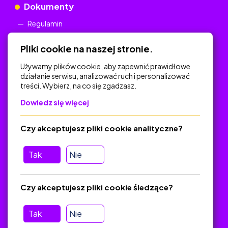
Dokumenty
Regulamin
Polityka Prywatności
Pliki cookie na naszej stronie.
Używamy plików cookie, aby zapewnić prawidłowe
działanie serwisu, analizować ruch i personalizować
treści. Wybierz, na co się zgadzasz.
Na skróty
Dowiedz się więcej
Polityka Prywatności
Regulamin
Czy akceptujesz pliki cookie analityczne?
O platformie
Baza materiałów dydaktycznych
Tak
Nie
Jak zostać autorem
FAQ
Czy akceptujesz pliki cookie śledzące?
Tak
Nie
Pomoc