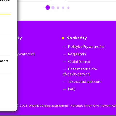
okumenty
Na skróty
Regulamin
Polityka Prywatności
Polityka Prywatności
Regulamin
wane
O platformie
Baza materiałów
dydaktycznych
Jak zostać autorem
FAQ
uczyciel.pl © 2025, Wszelkie prawa zastrzeżone. Materiały chronione Prawem Au