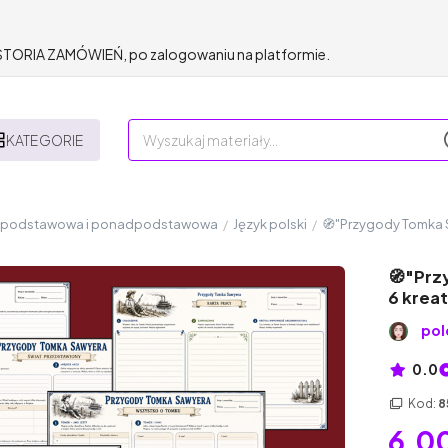
HISTORIA ZAMÓWIEŃ, po zalogowaniu na platformie.
KATEGORIE
a podstawowa i ponadpodstawowa
/
Język polski
/
🧭"Przygody Tomka S
🧭"Prz
6 krea
pol
0.0
Kod:
8
6,00