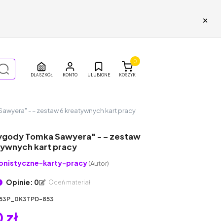
×
0
DLA SZKÓŁ
ULUBIONE
KOSZYK
awyera" - – zestaw 6 kreatywnych kart pracy
ygody Tomka Sawyera" - – zestaw
tywnych kart pracy
onistyczne-karty-pracy
(Autor)
Opinie: 0
Oceń materiał
53P_0K3TPD-853
 zł