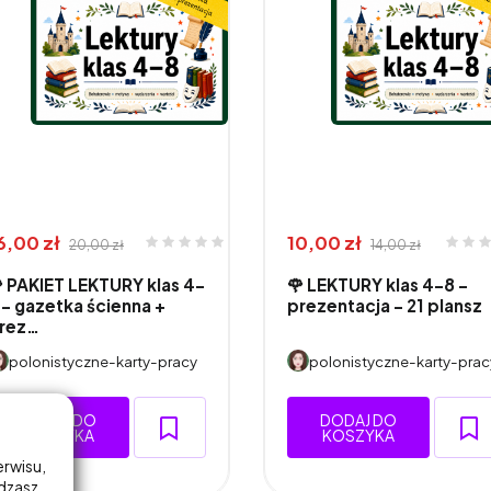
6,00 zł
10,00 zł
20,00 zł
14,00 zł
 PAKIET LEKTURY klas 4–
🌹 LEKTURY klas 4–8 -
 – gazetka ścienna +
prezentacja - 21 plansz
rez…
polonistyczne-karty-pracy
polonistyczne-karty-prac
DODAJ DO
DODAJ DO
KOSZYKA
KOSZYKA
erwisu,
adzasz.