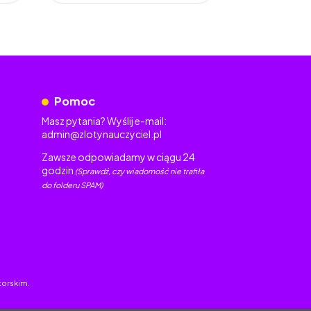
Pomoc
Masz pytania? Wyślij e-mail:
admin@zlotynauczyciel.pl
Zawsze odpowiadamy w ciągu 24
godzin
(Sprawdź, czy wiadomość nie trafiła
do folderu SPAM)
torskim.