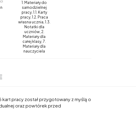
ci
1. Materiały do
in
samodzielnej
pracy, 1.1. Karty
pracy, 1.2. Praca
własna ucznia, 1.3.
Notatki dla
uczniów, 2.
Materiały dla
całej klasy, 7.
Materiały dla
nauczyciela
E
 kart pracy został przygotowany z myślą o
widualnej oraz powtórek przed