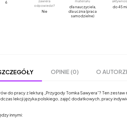
zawiera
materiału
aktywnoś
6
odpowiedzi?
dla nauczyciela,
do 45 m
Nie
dla ucznia (praca
samodzielne)
OPINIE (0)
O AUTORZ
SZCZEGÓŁY
łów do pracy z lekturą „Przygody Tomka Sawyera”? Ten zestaw 6
podczas lekcji języka polskiego, zajęć dodatkowych, pracy indy
ędzy innymi: