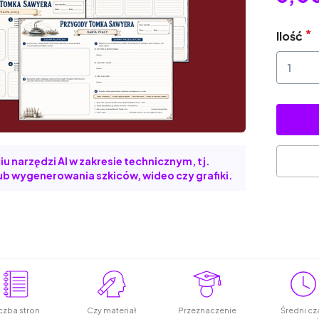
Ilość
u narzędzi AI w zakresie technicznym, tj.
b wygenerowania szkiców, wideo czy grafiki.
czba stron
Czy materiał
Przeznaczenie
Średni cz