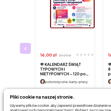
16,00 zł
1
20,00 zł
🌹 KALENDARZ ŚWIĄT

WANIA
TYPOWYCH I
8
NIETYPOWYCH – 120 po…
p
CH W
polonistyczne-karty-pracy
-karty-pracy
DODAJ DO
Pliki cookie na naszej stronie.
KOSZYKA
Używamy plików cookie, aby zapewnić prawidłowe działanie s
analizować ruch i personalizować treści. Wybierz, na co się zg