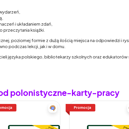
i wydarzeń,
ą,
znaczeń i układaniem zdań,
 przeczytania książki.
nej, poziomej formie z dużą ilością miejsca na odpowiedzi i rys
o podczas lekcji, jak i w domu.
ieli języka polskiego, bibliotekarzy szkolnych oraz edukatoró
 od polonistyczne-karty-pracy
omocja
Promocja