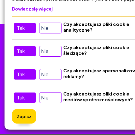
Dowiedz się więcej
Czy akceptujesz pliki cookie
Tak
Nie
analityczne?
Tu nas znajdziesz
D
Czy akceptujesz pliki cookie
Tak
Nie
śledzące?
Kontakt
Śledź nas w Social Media
Czy akceptujesz spersonalizo
Tak
Nie
reklamy?
Czy akceptujesz pliki cookie
Tak
Nie
mediów społecznościowych?
Zapisz
ZlotyNa