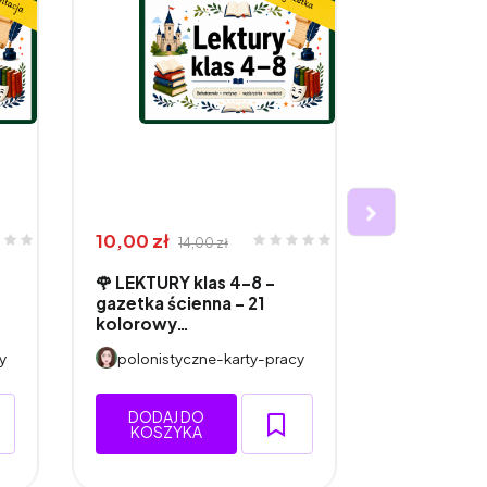
10,00 zł
26,00 zł
14,00 zł
3
🌹 LEKTURY klas 4–8 –
🌹 LEKTUR
gazetka ścienna - 21
- projekt 
kolorowy…
kla…
y
polonistyczne-karty-pracy
polonisty
DODAJ DO
DODAJ 
KOSZYKA
KOSZY