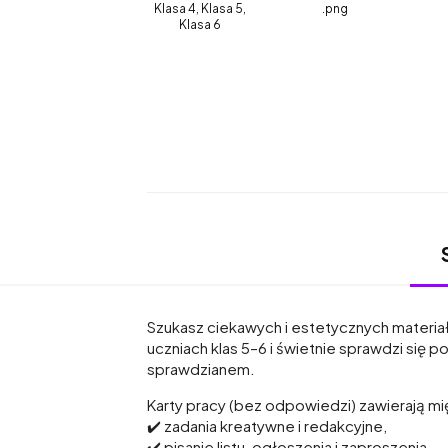
Klasa 4, Klasa 5,
.png
Klasa 6
Szukasz ciekawych i estetycznych materia
uczniach klas 5–6 i świetnie sprawdzi się 
sprawdzianem.
Karty pracy (bez odpowiedzi) zawierają mi
✔️ zadania kreatywne i redakcyjne,
✔️ pisanie listu, ogłoszenia i zaproszenia,