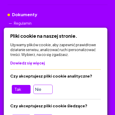
Dokumenty
Regulamin
Polityka Prywatności
Pliki cookie na naszej stronie.
Używamy plików cookie, aby zapewnić prawidłowe
działanie serwisu, analizować ruch i personalizować
treści. Wybierz, na co się zgadzasz.
Na skróty
Dowiedz się więcej
Polityka Prywatności
Regulamin
Czy akceptujesz pliki cookie analityczne?
O platformie
Baza materiałów dydaktycznych
Tak
Nie
Jak zostać autorem
FAQ
Czy akceptujesz pliki cookie śledzące?