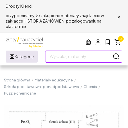
Drodzy Klienci,
×
przypominamy, że zakupione materiały znajdziecie w
zakładce HISTORIA ZAMÓWIEŃ, po zalogowaniu na
platformie.
0
Kategorie
Strona główna
/
Materiały edukacyjne
/
Szkoła podstawowa i ponadpodstawowa
/
Chemia
/
Puzzle chemiczne