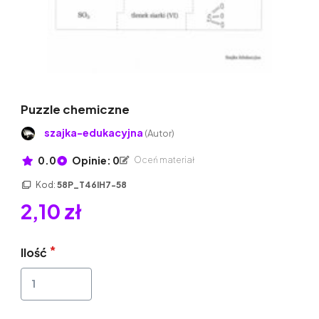
Puzzle chemiczne
szajka-edukacyjna
(Autor)
0.0
Opinie: 0
Oceń materiał
Kod:
58P_T46IH7-58
2,10 zł
Ilość