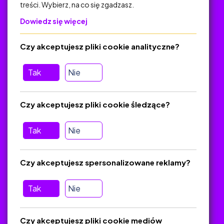
treści. Wybierz, na co się zgadzasz.
Na skróty
Dowiedz się więcej
Polityka Prywatności
Regulamin
Czy akceptujesz pliki cookie analityczne?
O platformie
Baza materiałów dydaktycznych
Tak
Nie
Jak zostać autorem
FAQ
Czy akceptujesz pliki cookie śledzące?
Tak
Nie
Pomoc
Masz pytania? Wyślij e-mail:
admin@zlotynauczyciel.pl
Czy akceptujesz spersonalizowane reklamy?
Zawsze odpowiadamy w ciągu 24 godzin
(Sprawdź, czy
wiadomość nie trafiła do folderu SPAM)
Tak
Nie
ZlotyNauczyciel.pl © 2025, Wszelkie prawa zastrzeżone.
Czy akceptujesz pliki cookie mediów
Materiały chronione Prawem Autorskim.