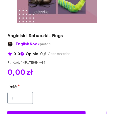
Angielski. Robaczki - Bugs
English Nook
(Autor)
0.0
Opinie: 0
Oceń materiał
Kod:
44P_TIB8NI-44
0,00 zł
Ilość