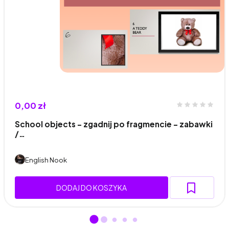
0,00 zł
School objects - zgadnij po fragmencie - zabawki
/…
English Nook
DODAJ DO KOSZYKA