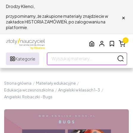
Drodzy Klienci,
×
przypominamy, że zakupione materiały znajdziecie w
zakładce HISTORIA ZAMÓWIEŃ, po zalogowaniu na
platformie.
0
Kategorie
Strona główna
/
Materiały edukacyjne
/
Edukacja wczesnoszkolna
/
Angielski w klasach 1-3
/
Angielski. Robaczki - Bugs