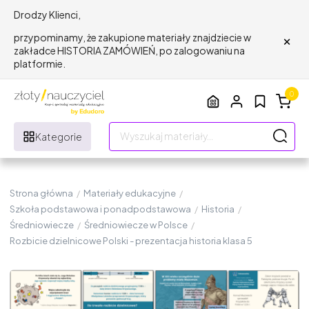
Drodzy Klienci,
×
przypominamy, że zakupione materiały znajdziecie w
zakładce HISTORIA ZAMÓWIEŃ, po zalogowaniu na
platformie.
0
Kategorie
Strona główna
/
Materiały edukacyjne
/
Szkoła podstawowa i ponadpodstawowa
/
Historia
/
Średniowiecze
/
Średniowiecze w Polsce
/
Rozbicie dzielnicowe Polski - prezentacja historia klasa 5