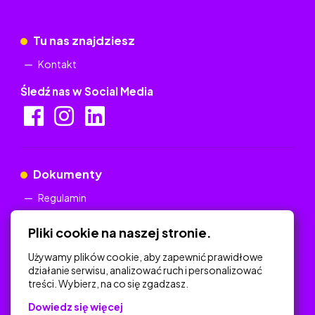
Tu nas znajdziesz
Kontakt
Śledź nas w Social Media
Dokumenty
Regulamin
Polityka Prywatności
Pliki cookie na naszej stronie.
Używamy plików cookie, aby zapewnić prawidłowe
działanie serwisu, analizować ruch i personalizować
treści. Wybierz, na co się zgadzasz.
Na skróty
Dowiedz się więcej
Polityka Prywatności