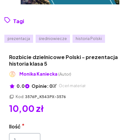
Tagi
prezentacja
średniowiecze
historia Polski
Rozbicie dzielnicowe Polski - prezentacja
historia klasa 5
Monika Kaniecka
(Autor)
0.0
Opinie: 0
Oceń materiał
Kod:
3576P_K543PX-3576
10,00 zł
Ilość