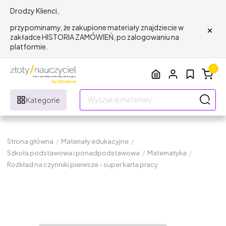
Drodzy Klienci,
×
przypominamy, że zakupione materiały znajdziecie w
zakładce HISTORIA ZAMÓWIEŃ, po zalogowaniu na
platformie.
0
Kategorie
Strona główna
/
Materiały edukacyjne
/
Szkoła podstawowa i ponadpodstawowa
/
Matematyka
/
Rozkład na czynniki pierwsze - super karta pracy