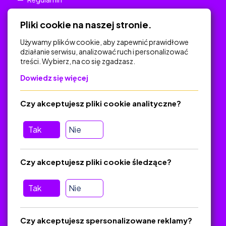
Polityka Prywatności
Pliki cookie na naszej stronie.
Używamy plików cookie, aby zapewnić prawidłowe
działanie serwisu, analizować ruch i personalizować
treści. Wybierz, na co się zgadzasz.
Na skróty
Dowiedz się więcej
Polityka Prywatności
Regulamin
Czy akceptujesz pliki cookie analityczne?
O platformie
Baza materiałów dydaktycznych
Tak
Nie
Jak zostać autorem
FAQ
Czy akceptujesz pliki cookie śledzące?
Tak
Nie
Pomoc
Masz pytania? Wyślij e-mail:
admin@zlotynauczyciel.pl
Czy akceptujesz spersonalizowane reklamy?