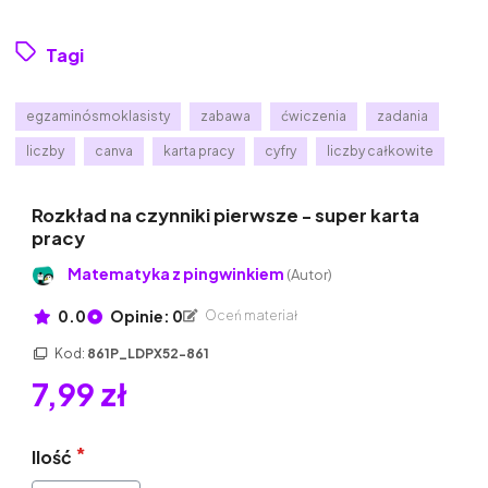
Tagi
egzaminósmoklasisty
zabawa
ćwiczenia
zadania
liczby
canva
karta pracy
cyfry
liczby całkowite
Rozkład na czynniki pierwsze - super karta
pracy
Matematyka z pingwinkiem
(Autor)
0.0
Opinie: 0
Oceń materiał
Kod:
861P_LDPX52-861
7,99 zł
Ilość