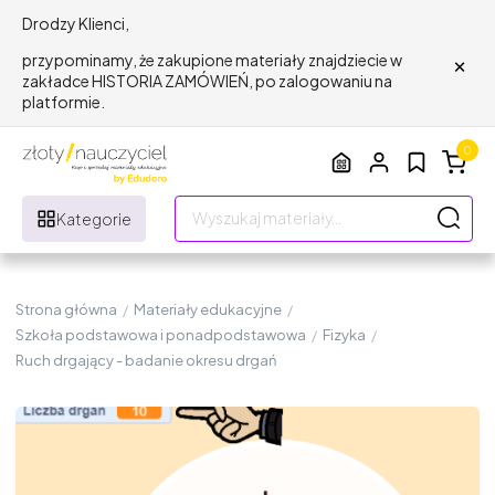
Drodzy Klienci,
×
przypominamy, że zakupione materiały znajdziecie w
zakładce HISTORIA ZAMÓWIEŃ, po zalogowaniu na
platformie.
0
Kategorie
Strona główna
/
Materiały edukacyjne
/
Szkoła podstawowa i ponadpodstawowa
/
Fizyka
/
Ruch drgający - badanie okresu drgań