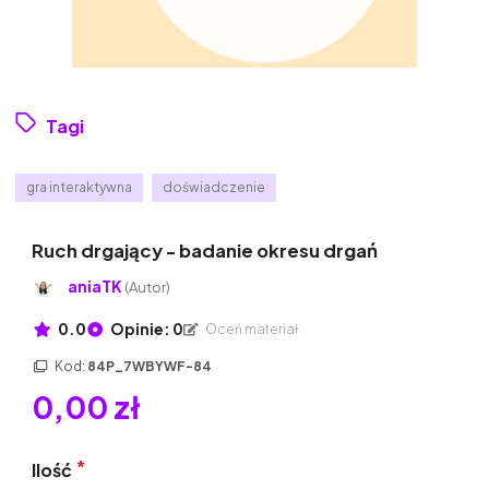
Tagi
gra interaktywna
doświadczenie
Ruch drgający - badanie okresu drgań
aniaTK
(Autor)
0.0
Opinie: 0
Oceń materiał
Kod:
84P_7WBYWF-84
0,00 zł
Ilość