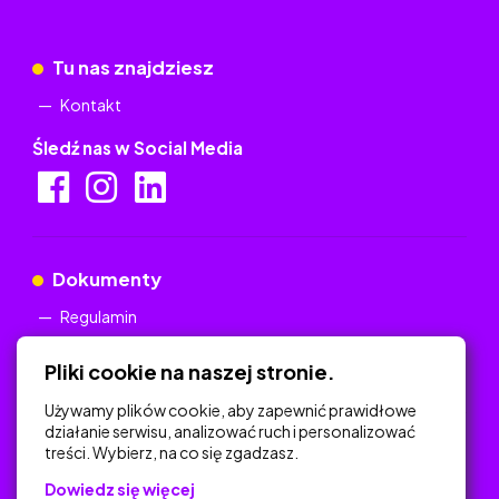
Tu nas znajdziesz
Kontakt
Śledź nas w Social Media
Dokumenty
Regulamin
Polityka Prywatności
Pliki cookie na naszej stronie.
Używamy plików cookie, aby zapewnić prawidłowe
działanie serwisu, analizować ruch i personalizować
treści. Wybierz, na co się zgadzasz.
Na skróty
Dowiedz się więcej
Polityka Prywatności