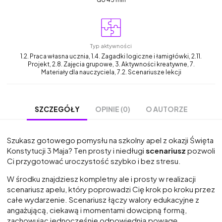
Typ aktywności
1.2. Praca własna ucznia, 1.4. Zagadki logiczne i łamigłówki, 2.11.
Projekt, 2.8. Zajęcia grupowe, 3. Aktywności kreatywne, 7.
Materiały dla nauczyciela, 7.2. Scenariusze lekcji
OPINIE (0)
O AUTORZE
SZCZEGÓŁY
Szukasz gotowego pomysłu na szkolny apel z okazji Święta
Konstytucji 3 Maja? Ten prosty i niedługi
scenariusz
pozwoli
Ci przygotować uroczystość szybko i bez stresu.
W środku znajdziesz kompletny ale i prosty w realizacji
scenariusz apelu, który poprowadzi Cię krok po kroku przez
całe wydarzenie. Scenariusz łączy walory edukacyjne z
angażującą, ciekawą i momentami dowcipną formą,
zachowując jednocześnie odpowiednią powagę