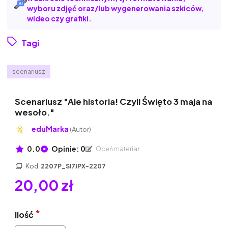
wyboru zdjęć oraz/lub wygenerowania szkiców,
wideo czy grafiki.
Tagi
scenariusz
Scenariusz "Ale historia! Czyli Święto 3 maja na
wesoło."
eduMarka
(Autor)
0.0
Opinie: 0
Oceń materiał
Kod:
2207P_SI7JPX-2207
20,00 zł
Ilość