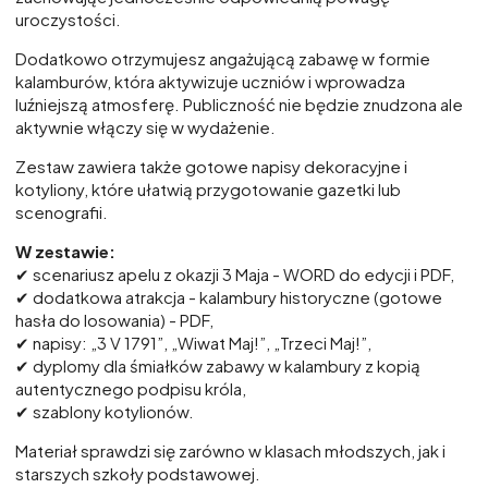
uroczystości.
Dodatkowo otrzymujesz angażującą zabawę w formie
kalamburów, która aktywizuje uczniów i wprowadza
luźniejszą atmosferę. Publiczność nie będzie znudzona ale
aktywnie włączy się w wydażenie.
Zestaw zawiera także gotowe napisy dekoracyjne i
kotyliony, które ułatwią przygotowanie gazetki lub
scenografii.
W zestawie:
✔ scenariusz apelu z okazji 3 Maja - WORD do edycji i PDF,
✔ dodatkowa atrakcja - kalambury historyczne (gotowe
hasła do losowania) - PDF,
✔ napisy: „3 V 1791”, „Wiwat Maj!”, „Trzeci Maj!”,
✔ dyplomy dla śmiałków zabawy w kalambury z kopią
autentycznego podpisu króla,
✔ szablony kotylionów.
Materiał sprawdzi się zarówno w klasach młodszych, jak i
starszych szkoły podstawowej.