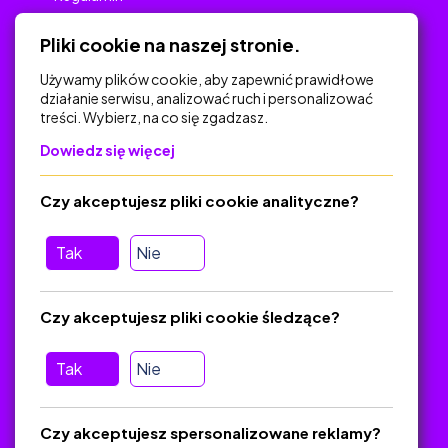
Polityka Prywatności
Pliki cookie na naszej stronie.
Używamy plików cookie, aby zapewnić prawidłowe
działanie serwisu, analizować ruch i personalizować
treści. Wybierz, na co się zgadzasz.
Na skróty
Dowiedz się więcej
Polityka Prywatności
Regulamin
Czy akceptujesz pliki cookie analityczne?
O platformie
Baza materiałów dydaktycznych
Tak
Nie
Jak zostać autorem
FAQ
Czy akceptujesz pliki cookie śledzące?
Tak
Nie
Pomoc
Masz pytania? Wyślij e-mail:
admin@zlotynauczyciel.pl
Czy akceptujesz spersonalizowane reklamy?