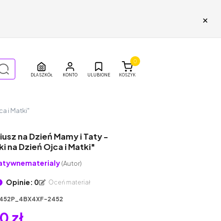
×
0
DLA SZKÓŁ
ULUBIONE
KOSZYK
a i Matki"
usz na Dzień Mamy i Taty -
 na Dzień Ojca i Matki"
atywnematerialy
(Autor)
Opinie: 0
Oceń materiał
452P_4BX4XF-2452
0 zł