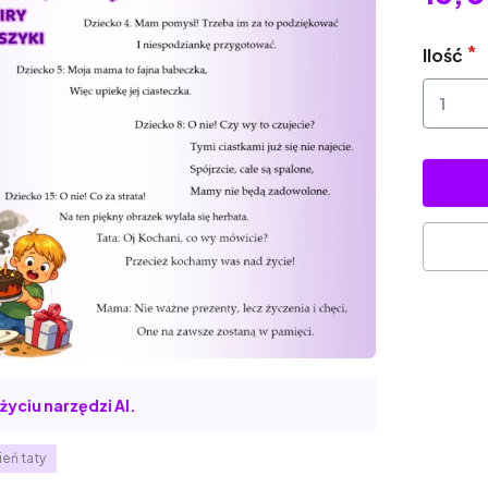
Ilość
życiu narzędzi AI.
ień taty