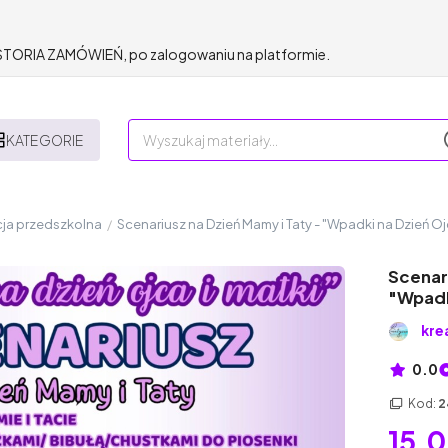
HISTORIA ZAMÓWIEŃ, po zalogowaniu na platformie.
KATEGORIE
ja przedszkolna
/
Scenariusz na Dzień Mamy i Taty - "Wpadki na Dzień Ojc
Scenari
"Wpadki
kre
0.0
Kod:
2
15,0