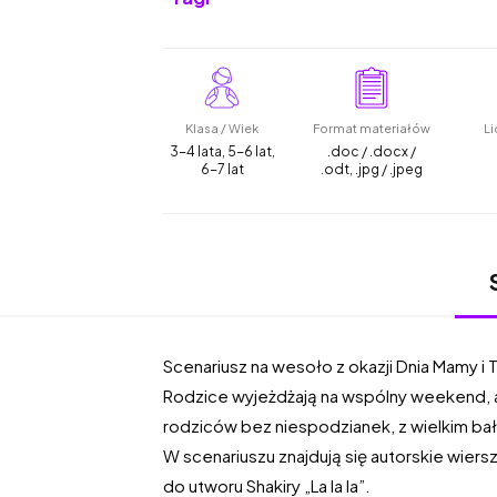
Klasa / Wiek
Format materiałów
Li
3-4 lata, 5-6 lat,
.doc / .docx /
6-7 lat
.odt, .jpg / .jpeg
Scenariusz na wesoło z okazji Dnia Mamy i T
Rodzice wyjeżdżają na wspólny weekend, a d
rodziców bez niespodzianek, z wielkim bał
W scenariuszu znajdują się autorskie wiersz
do utworu Shakiry „La la la”.