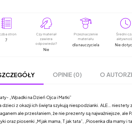
czba stron
Czy materiał
Przeznaczenie
Średni cz
zawiera
materiału
aktywnoś
7
odpowiedzi?
dla nauczyciela
Nie doty
Nie
OPINIE (0)
O AUTORZ
SZCZEGÓŁY
aty- „Wpadki na Dzień Ojca i Matki”
zieci z okazji ich święta szykują niespodzianki. ALE… niestety 
aganem ale przesłaniem, że nie prezenty są najważniejsze, ale 
yki oraz piosenki „M jak mama, T jak tata”, „Piosenka dla mamy i