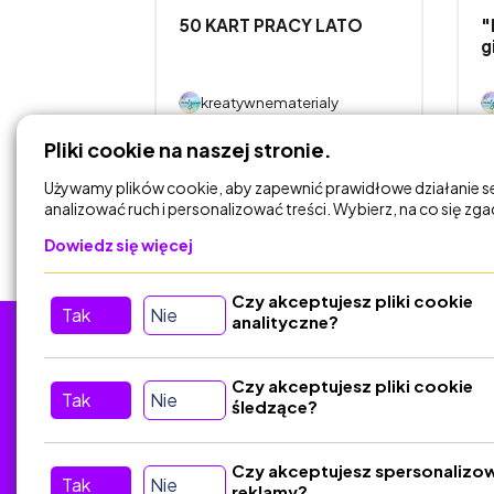
50 KART PRACY LATO
"
z
g
KUNDELEK -
rialy
kreatywnematerialy
Pliki cookie na naszej stronie.
DODAJ DO
KOSZYKA
Używamy plików cookie, aby zapewnić prawidłowe działanie s
analizować ruch i personalizować treści. Wybierz, na co się zg
Dowiedz się więcej
Czy akceptujesz pliki cookie
Tak
Nie
analityczne?
Tu nas znajdziesz
D
Czy akceptujesz pliki cookie
Tak
Nie
śledzące?
Kontakt
Śledź nas w Social Media
Czy akceptujesz spersonalizo
Tak
Nie
reklamy?