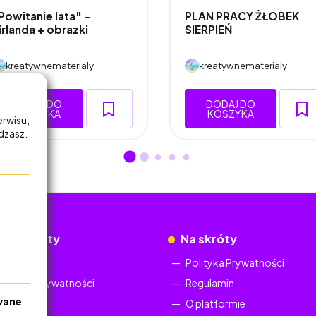
Powitanie lata" -
PLAN PRACY ŻŁOBEK
irlanda + obrazki
SIERPIEŃ
kreatywnematerialy
kreatywnematerialy
DODAJ DO
DODAJ DO
KOSZYKA
KOSZYKA
erwisu,
adzasz.
okumenty
Na skróty
Regulamin
Polityka Prywatności
Polityka Prywatności
Regulamin
wane
O platformie