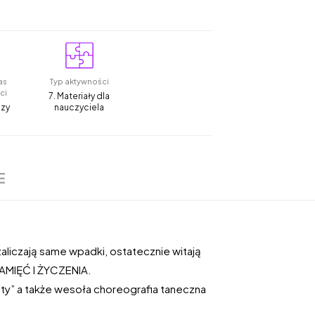
as
Typ aktywności
ci
7. Materiały dla
czy
nauczyciela
E
zaliczają same wpadki, ostatecznie witają
PAMIĘĆ I ŻYCZENIA.
 taty” a także wesoła choreografia taneczna