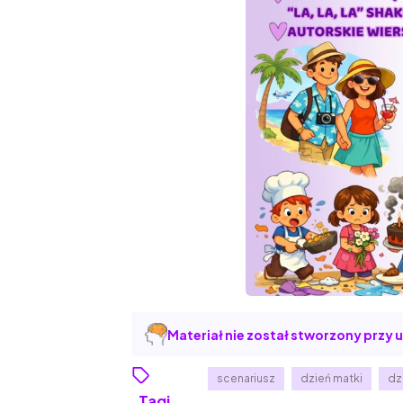
Materiał nie został stworzony przy u
scenariusz
dzień matki
dz
Tagi