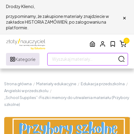
Drodzy Klienci,
×
przypominamy, że zakupione materiały znajdziecie w
zakładce HISTORIA ZAMÓWIEŃ, po zalogowaniu na
platformie.
0
Kategorie
Strona główna
/
Materiały edukacyjne
/
Edukacja przedszkolna
/
Angielski w przedszkolu
/
„School Supplies”-Fiszki i memory do utrwalenia materiału (Przybory
szkolne)