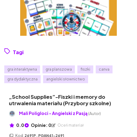
Tagi
gra interaktywna
gra planszowa
fiszki
canva
gra dydaktyczna
angielski słownictwo
„School Supplies”-Fiszki i memory do
utrwalenia materiału (Przybory szkolne)
Mali Poligloci - Angielski z Pasją
(Autor)
0.0
Opinie: 0
Oceń materiał
Kod:
2691P_PGAN41-2691