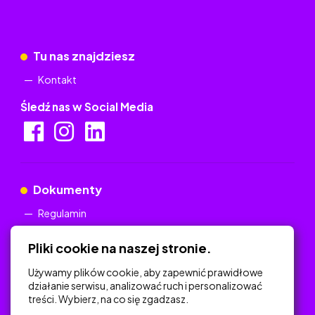
Tu nas znajdziesz
Kontakt
Śledź nas w Social Media
Dokumenty
Regulamin
Polityka Prywatności
Pliki cookie na naszej stronie.
Używamy plików cookie, aby zapewnić prawidłowe
działanie serwisu, analizować ruch i personalizować
treści. Wybierz, na co się zgadzasz.
Na skróty