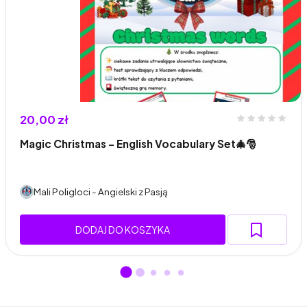
20,00 zł
Magic Christmas - English Vocabulary Set🎄🎅
Mali Poligloci - Angielski z Pasją
DODAJ DO KOSZYKA