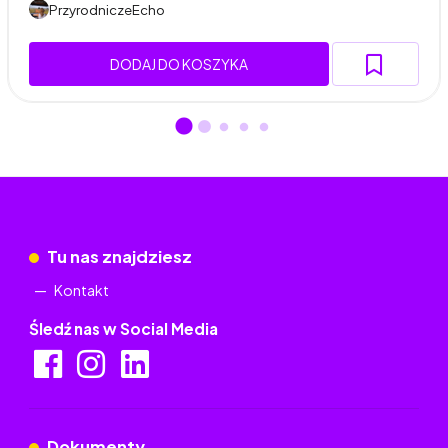
PrzyrodniczeEcho
DODAJ DO KOSZYKA
Tu nas znajdziesz
Kontakt
Śledź nas w Social Media
Dokumenty