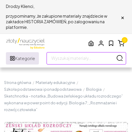
Drodzy Klienci,
×
przypominamy, że zakupione materiały znajdziecie w
zakładce HISTORIA ZAMÓWIEŃ, po zalogowaniu na
platformie.
0
Kategorie
Strona główna
/
Materiały edukacyjne
/
Szkoła podstawowa i ponadpodstawowa
/
Biologia
/
Sketchnotka - notatka „Budowa żeńskiego układu rozrodczego”
wykonana w power point do edycji. Biologia 7; „Rozmnażanie i
rozwój człowieka”