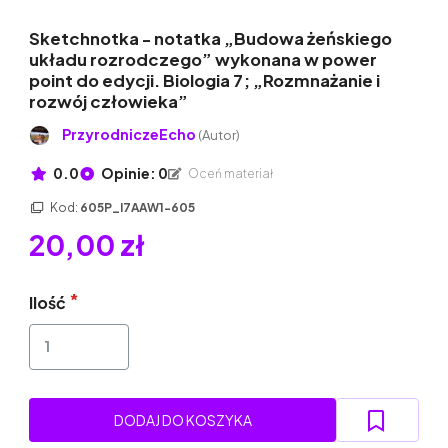
Sketchnotka - notatka „Budowa żeńskiego
układu rozrodczego” wykonana w power
point do edycji. Biologia 7; „Rozmnażanie i
rozwój człowieka”
PrzyrodniczeEcho
(Autor)
0.0
Opinie: 0
Oceń materiał
Kod:
605P_I7AAW1-605
20,00 zł
Ilość
DODAJ DO KOSZYKA