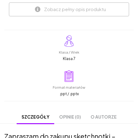
Zobacz pełny opis produktu
Klasa / Wiek
Klasa 7
Format materiałów
.ppt / .pptx
OPINIE (0)
O AUTORZE
SZCZEGÓŁY
Zapraszam do zakupu sketchnotki –