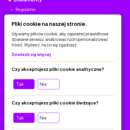
Regulamin
Polityka Prywatności
Pliki cookie na naszej stronie.
Używamy plików cookie, aby zapewnić prawidłowe
działanie serwisu, analizować ruch i personalizować
treści. Wybierz, na co się zgadzasz.
Na skróty
Dowiedz się więcej
Polityka Prywatności
Regulamin
Czy akceptujesz pliki cookie analityczne?
O platformie
Baza materiałów dydaktycznych
Tak
Nie
Jak zostać autorem
FAQ
Czy akceptujesz pliki cookie śledzące?
Tak
Nie
Pomoc