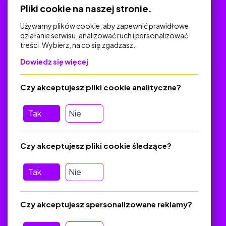
Pliki cookie na naszej stronie.
Używamy plików cookie, aby zapewnić prawidłowe
działanie serwisu, analizować ruch i personalizować
treści. Wybierz, na co się zgadzasz.
Na skróty
Dowiedz się więcej
Polityka Prywatności
Regulamin
Czy akceptujesz pliki cookie analityczne?
O platformie
Baza materiałów dydaktycznych
Tak
Nie
Jak zostać autorem
FAQ
Czy akceptujesz pliki cookie śledzące?
Tak
Nie
Pomoc
Masz pytania? Wyślij e-mail:
admin@zlotynauczyciel.pl
Czy akceptujesz spersonalizowane reklamy?
Zawsze odpowiadamy w ciągu 24 godzin
(Sprawdź, czy