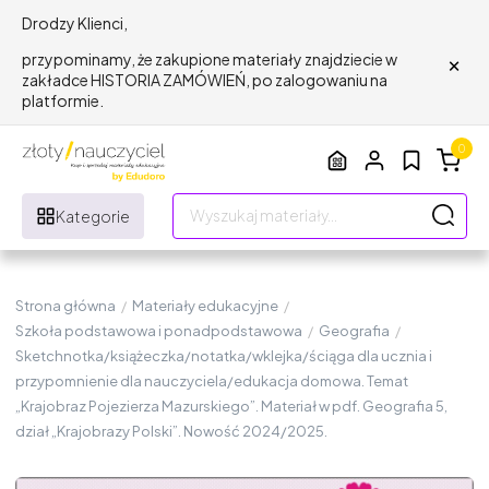
Drodzy Klienci,
×
przypominamy, że zakupione materiały znajdziecie w
zakładce HISTORIA ZAMÓWIEŃ, po zalogowaniu na
platformie.
0
Kategorie
Strona główna
/
Materiały edukacyjne
/
Szkoła podstawowa i ponadpodstawowa
/
Geografia
/
Sketchnotka/książeczka/notatka/wklejka/ściąga dla ucznia i
przypomnienie dla nauczyciela/edukacja domowa. Temat
„Krajobraz Pojezierza Mazurskiego”. Materiał w pdf. Geografia 5,
dział „Krajobrazy Polski”. Nowość 2024/2025.