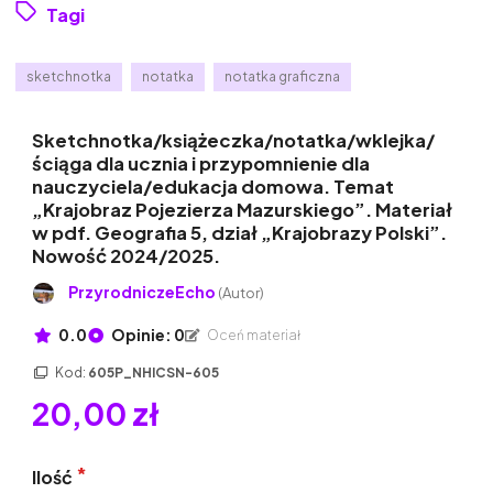
Tagi
sketchnotka
notatka
notatka graficzna
Sketchnotka/książeczka/notatka/wklejka/
ściąga dla ucznia i przypomnienie dla
nauczyciela/edukacja domowa. Temat
„Krajobraz Pojezierza Mazurskiego”. Materiał
w pdf. Geografia 5, dział „Krajobrazy Polski”.
Nowość 2024/2025.
PrzyrodniczeEcho
(Autor)
0.0
Opinie: 0
Oceń materiał
Kod:
605P_NHICSN-605
20,00 zł
Ilość