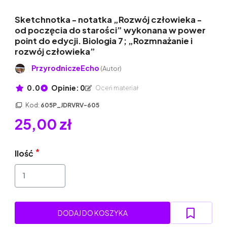
Sketchnotka - notatka „Rozwój człowieka -
od poczęcia do starości” wykonana w power
point do edycji. Biologia 7; „Rozmnażanie i
rozwój człowieka”
PrzyrodniczeEcho
(Autor)
0.0
Opinie: 0
Oceń materiał
Kod:
605P_JDRVRV-605
25,00 zł
Ilość
DODAJ DO KOSZYKA