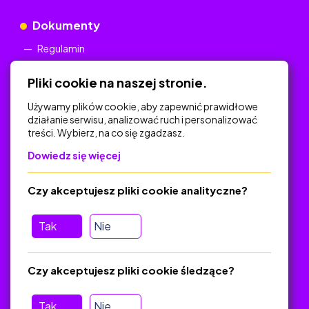
Dokumenty
Regulamin
Polityka Prywatności
Pliki cookie na naszej stronie.
Używamy plików cookie, aby zapewnić prawidłowe
działanie serwisu, analizować ruch i personalizować
treści. Wybierz, na co się zgadzasz.
Na skróty
Dowiedz się więcej
Polityka Prywatności
Regulamin
Czy akceptujesz pliki cookie analityczne?
O platformie
Baza materiałów dydaktycznych
Tak
Nie
Jak zostać autorem
FAQ
Czy akceptujesz pliki cookie śledzące?
Tak
Nie