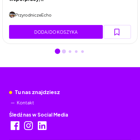
PrzyrodniczeEcho
DODAJ DO KOSZYKA
Tu nas znajdziesz
Kontakt
Śledź nas w Social Media