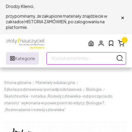
Drodzy Klienci,
×
przypominamy, że zakupione materiały znajdziecie w
zakładce HISTORIA ZAMÓWIEŃ, po zalogowaniu na
platformie.
0
Kategorie
Strona główna
/
Materiały edukacyjne
/
Szkoła podstawowa i ponadpodstawowa
/
Biologia
/
Sketchnotka - notatka „Rozwój człowieka -od poczęcia do
starości” wykonana w power point do edycji. Biologia 7;
„Rozmnażanie i rozwój człowieka”