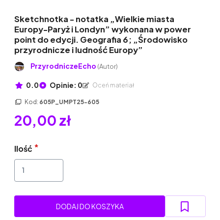
Sketchnotka - notatka „Wielkie miasta
Europy-Paryż i Londyn” wykonana w power
point do edycji. Geografia 6; „Środowisko
przyrodnicze i ludność Europy”
PrzyrodniczeEcho
(Autor)
0.0
Opinie: 0
Oceń materiał
Kod:
605P_UMPT25-605
20,00 zł
Ilość
DODAJ DO KOSZYKA