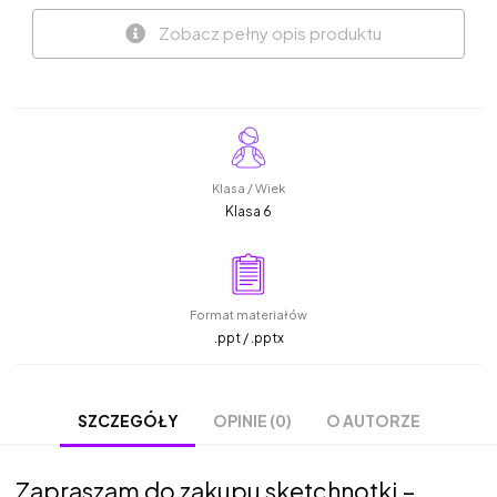
Zobacz pełny opis produktu
Klasa / Wiek
Klasa 6
Format materiałów
.ppt / .pptx
OPINIE (0)
O AUTORZE
SZCZEGÓŁY
Zapraszam do zakupu sketchnotki –