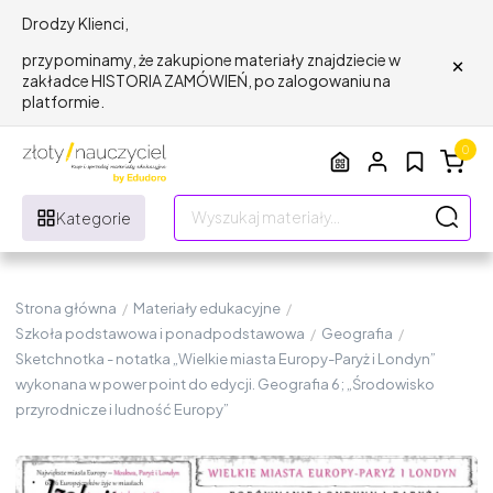
Drodzy Klienci,
×
przypominamy, że zakupione materiały znajdziecie w
zakładce HISTORIA ZAMÓWIEŃ, po zalogowaniu na
platformie.
0
Kategorie
Strona główna
/
Materiały edukacyjne
/
Szkoła podstawowa i ponadpodstawowa
/
Geografia
/
Sketchnotka - notatka „Wielkie miasta Europy-Paryż i Londyn”
wykonana w power point do edycji. Geografia 6; „Środowisko
przyrodnicze i ludność Europy”