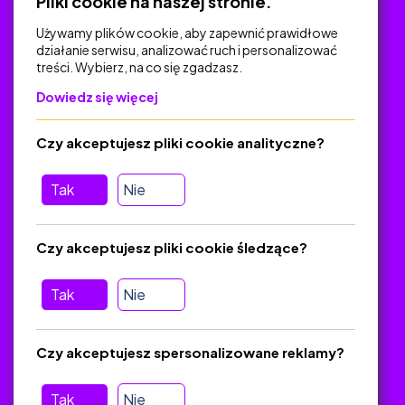
Pliki cookie na naszej stronie.
Używamy plików cookie, aby zapewnić prawidłowe
działanie serwisu, analizować ruch i personalizować
treści. Wybierz, na co się zgadzasz.
Na skróty
Dowiedz się więcej
Polityka Prywatności
Regulamin
Czy akceptujesz pliki cookie analityczne?
O platformie
Baza materiałów dydaktycznych
Tak
Nie
Jak zostać autorem
FAQ
Czy akceptujesz pliki cookie śledzące?
Tak
Nie
Pomoc
Masz pytania? Wyślij e-mail:
admin@zlotynauczyciel.pl
Czy akceptujesz spersonalizowane reklamy?
Zawsze odpowiadamy w ciągu 24 godzin
(Sprawdź, czy
wiadomość nie trafiła do folderu SPAM)
Tak
Nie