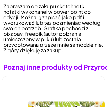
Zapraszam do zakupu sketchnotki –
notatki wykonanej w power point do
edycji. Można ją zapisać jako pdf i
wydrukować lub tez pozmieniąc według
swoich potrzeb. Grafika pochodzi z
pixabay, freepik (autor pobrania
umieszczony w pliku) lub została
przygotowana przeze mnie samodzielnie.
Z góry dziękuję za zakup.
Poznaj inne produkty od Przyr