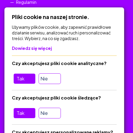
Regulamin
Polityka Prywatności
Pliki cookie na naszej stronie.
Używamy plików cookie, aby zapewnić prawidłowe
działanie serwisu, analizować ruch i personalizować
treści. Wybierz, na co się zgadzasz.
Na skróty
Dowiedz się więcej
Polityka Prywatności
Regulamin
Czy akceptujesz pliki cookie analityczne?
O platformie
Baza materiałów dydaktycznych
Tak
Nie
Jak zostać autorem
FAQ
Czy akceptujesz pliki cookie śledzące?
Tak
Nie
Pomoc
Masz pytania? Wyślij e-mail:
admin@zlotynauczyciel.pl
Czy akceptujesz spersonalizowane reklamy?