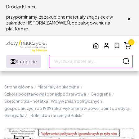
Drodzy Klienci,
×
przypominamy, że zakupione materiały znajdziecie w
zakładce HISTORIA ZAMÓWIEŃ, po zalogowaniu na
platformie.
0
Kategorie
Strona główna
/
Materiały edukacyjne
/
Szkoła podstawowa i ponadpodstawowa
/
Geografia
/
Sketchnotka - notatka " Wpływ zmian politycznych i
gospodarczych po 1989 roku" wykonana w power point do edycji.
Geografia 7; „Rolnictwo i przemysł Polski”