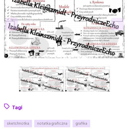
Tagi
sketchnotka
notatka graficzna
grafika