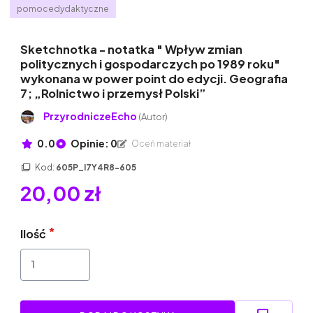
pomocedydaktyczne
Sketchnotka - notatka " Wpływ zmian
politycznych i gospodarczych po 1989 roku"
wykonana w power point do edycji. Geografia
7; „Rolnictwo i przemysł Polski”
PrzyrodniczeEcho
(Autor)
0.0
Opinie: 0
Oceń materiał
Kod:
605P_I7Y4R8-605
20,00 zł
Ilość