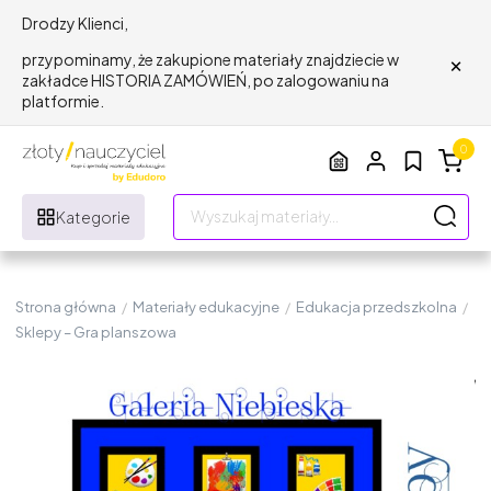
Drodzy Klienci,
×
przypominamy, że zakupione materiały znajdziecie w
zakładce HISTORIA ZAMÓWIEŃ, po zalogowaniu na
platformie.
0
Kategorie
Strona główna
/
Materiały edukacyjne
/
Edukacja przedszkolna
/
Sklepy – Gra planszowa