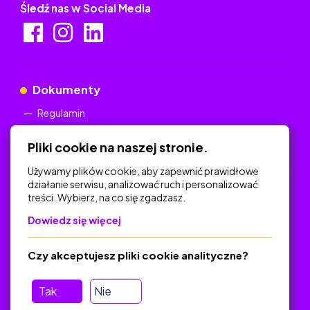
Śledź nas w Social Media
Dokumenty
Regulamin
Polityka Prywatności
Pliki cookie na naszej stronie.
Używamy plików cookie, aby zapewnić prawidłowe
działanie serwisu, analizować ruch i personalizować
treści. Wybierz, na co się zgadzasz.
Na skróty
Dowiedz się więcej
Polityka Prywatności
Regulamin
Czy akceptujesz pliki cookie analityczne?
O platformie
Baza materiałów dydaktycznych
Tak
Nie
Jak zostać autorem