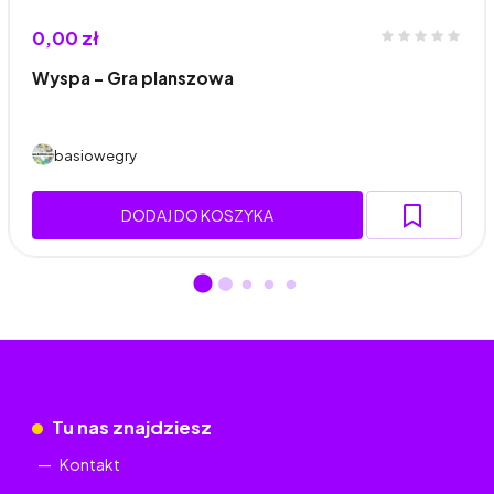
0,00 zł
Wyspa – Gra planszowa
basiowegry
DODAJ DO KOSZYKA
Tu nas znajdziesz
Kontakt