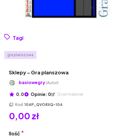
Tagi
gra planszowa
Sklepy – Gra planszowa
basiowegry
(Autor)
0.0
Opinie: 0
Oceń materiał
Kod:
104P_QVO8XQ-104
0,00 zł
Ilość