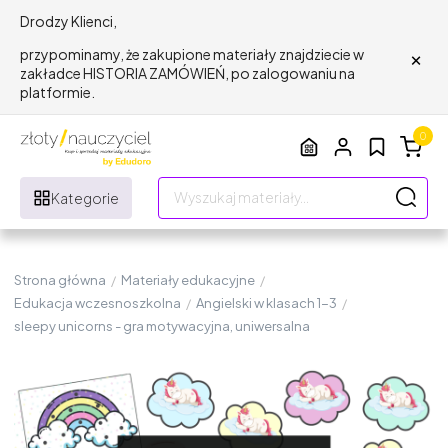
Drodzy Klienci,
×
przypominamy, że zakupione materiały znajdziecie w
zakładce HISTORIA ZAMÓWIEŃ, po zalogowaniu na
platformie.
0
Kategorie
Strona główna
/
Materiały edukacyjne
/
Edukacja wczesnoszkolna
/
Angielski w klasach 1-3
/
sleepy unicorns - gra motywacyjna, uniwersalna