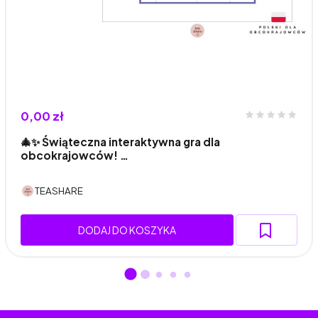
0,00 zł
🎄✨ Świąteczna interaktywna gra dla
obcokrajowców! …
TEASHARE
DODAJ DO KOSZYKA