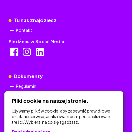
Tu nas znajdziesz
Kontakt
Śledź nas w Social Media
Dokumenty
Regulamin
Polityka Prywatności
Pliki cookie na naszej stronie.
Używamy plików cookie, aby zapewnić prawidłowe
działanie serwisu, analizować ruch i personalizować
treści. Wybierz, na co się zgadzasz.
Na skróty
Dowiedz się więcej