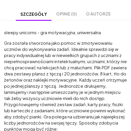
OPINIE (0)
O AUTORZE
SZCZEGÓŁY
sleepy unicorns - gra motywacyjna, uniwersalna
Gra została stworzona jako pomoc w zmotywowaniu
uczniów do wykonywania zadań. Idealnie sprawdzi się w
pracy indywidualnej lub w niewielkich grupach z uczniami z
niepełnosprawnościami intelektualnymi, uczniami, którzy nie
chcą pracować na lekcjach lub z maluchami. Plik PDF zawiera
dwa zestawy plansz z tęczą i 20 jednorożców, 8 kart, tło do
żetonów oraz naklejki motywacyjne. Każdy uczeń otrzymuje
po jednej planszy z tęczą. Jednorożce drukujemy,
laminujemy i następnie umieszczamy je w jednym miejscu
tak żeby wszyscy uczniowie mieli do nich dostęp.
Przygotowujemy również zestaw zadań, karty pracy, fiszki
lub karteczki z zadaniami, które uczniowie powinni wykonać
aby zdobyć pianki. Gra polega na uzbieraniu jak największej
liczby jednorożców na swojej tęczy. Sposoby zdobycia
punktów mogą być różne: