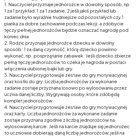
1. Nauczyciel przyznaje jednorożce w dowolny sposób, np.
1 za 1 przykład, 1 za 1 zadanie, 2 jeśli jakiś przykład lub
zadanie było wyraźnie trudniejsze od pozostałych czy 1
pianka za dobre zachowanie podczas lekcji, a zdobycie
tęczy pełnej jednorożców będzie oznaczać nagrodę pod
koniec dnia.
2. Rodzic przyznaje jednorożce dziecku w dowolny
sposób: 1 za daną czynność, którą dziecko powinno
wykonać, np. posprzątanie zabawek. Jeśli dziecko zbierze
pełną tęczę jednorożców to czeka je nagroda w postaci
włączenia ulubionej bajki lub gry.
3. Nauczyciel przygotowuje zestaw do gry motywacyjnej
oraz kostki do gry. Liczba jednorożców za wykonane
zadanie zostaje przyznana losowo po wylosowaniu przez
ucznia danej liczby, Wygrywają osoby, które zdobędą
komplet jednorożców.
4. Nauczyciel przygotowuje zestaw do gry motywacyjnej
oraz karty. Liczba jednorożców za wykonane zadanie
zostaje przyznana zgodnie z liczbą jednorożców na
wylosowanej karcie. Jeśli na karcie znajduje się jednorożec
to uczniowie dobierają daną liczbę jednorożców, jeśli na