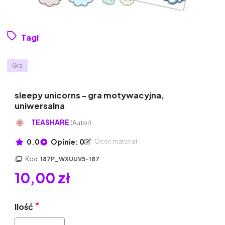
Tagi
Gra
sleepy unicorns - gra motywacyjna,
uniwersalna
TEASHARE
(Autor)
0.0
Opinie: 0
Oceń materiał
Kod:
187P_WXUUV5-187
10,00 zł
Ilość