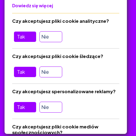
Dowiedz się więcej
Polityka Prywatności
Regulamin
Czy akceptujesz pliki cookie analityczne?
O platformie
Baza materiałów dydaktycznych
Tak
Nie
Jak zostać autorem
FAQ
Czy akceptujesz pliki cookie śledzące?
Tak
Nie
Pomoc
Masz pytania? Wyślij e-mail:
admin@zlotynauczyciel.pl
Czy akceptujesz spersonalizowane reklamy?
Zawsze odpowiadamy w ciągu 24 godzin
(Sprawdź, czy
wiadomość nie trafiła do folderu SPAM)
Tak
Nie
ZlotyNauczyciel.pl © 2025, Wszelkie prawa zastrzeżone.
Czy akceptujesz pliki cookie mediów
Materiały chronione Prawem Autorskim.
społecznościowych?