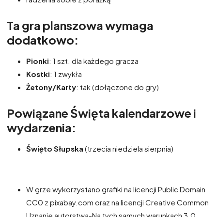
Ta gra planszowa wymaga
dodatkowo:
Pionki
: 1 szt. dla każdego gracza
Kostki
: 1 zwykła
Żetony/Karty
: tak (dołączone do gry)
Powiązane Święta kalendarzowe i
wydarzenia:
Święto Słupska
(trzecia niedziela sierpnia)
W grze wykorzystano grafiki na licencji Public Domain
CC0 z pixabay.com oraz na licencji Creative Common
Uznanie autorstwa-Na tych samych warunkach 3.0