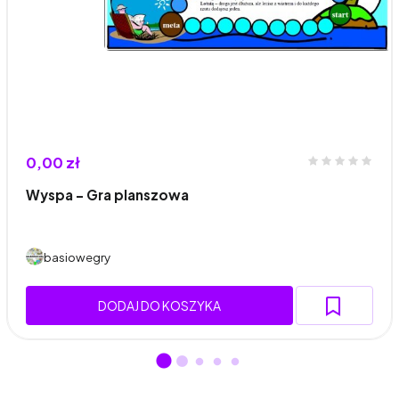
0,00 zł
Wyspa – Gra planszowa
basiowegry
DODAJ DO KOSZYKA