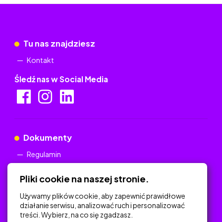
Tu nas znajdziesz
Kontakt
Śledź nas w Social Media
Dokumenty
Regulamin
Polityka Prywatności
Pliki cookie na naszej stronie.
Używamy plików cookie, aby zapewnić prawidłowe
działanie serwisu, analizować ruch i personalizować
treści. Wybierz, na co się zgadzasz.
Na skróty