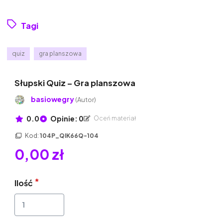
Tagi
quiz
gra planszowa
Słupski Quiz – Gra planszowa
basiowegry
(Autor)
0.0
Opinie: 0
Oceń materiał
Kod:
104P_QIK66Q-104
0,00 zł
Ilość