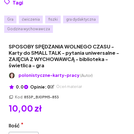
Tagi
Gra
ćwiczenia
fiszki
gra dydaktyczna
Godzina wychowawcza
SPOSOBY SPĘDZANIA WOLNEGO CZASU -
Karty do SMALL TALK - pytania uniwersalne -
ZAJĘCIA Z WYCHOWAWCĄ - biblioteka -
świetlica - gra
polonistyczne-karty-pracy
(Autor)
0.0
Opinie: 0
Oceń materiał
Kod:
853P_BJ0PM5-853
10,00 zł
Ilość