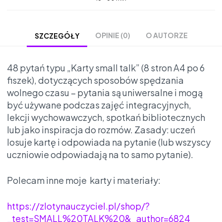
OPINIE (0)
O AUTORZE
SZCZEGÓŁY
48 pytań typu „Karty small talk” (8 stron A4 po 6
fiszek), dotyczących sposobów spędzania
wolnego czasu – pytania są uniwersalne i mogą
być używane podczas zajęć integracyjnych,
lekcji wychowawczych, spotkań bibliotecznych
lub jako inspiracja do rozmów.
Zasady: uczeń
losuje kartę i odpowiada na pytanie (lub wszyscy
uczniowie odpowiadają na to samo pytanie).
Polecam inne moje karty i materiały:
https://zlotynauczyciel.pl/shop/?
_test=SMALL%20TALK%20&_author=6824