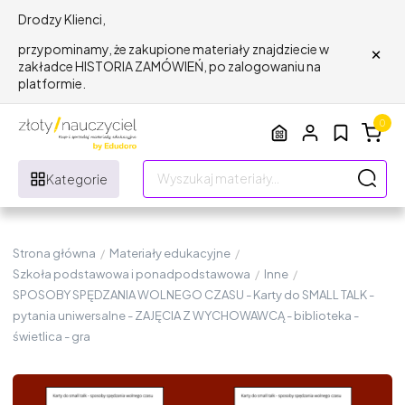
Drodzy Klienci,
×
przypominamy, że zakupione materiały znajdziecie w
zakładce HISTORIA ZAMÓWIEŃ, po zalogowaniu na
platformie.
0
Kategorie
Strona główna
/
Materiały edukacyjne
/
Szkoła podstawowa i ponadpodstawowa
/
Inne
/
SPOSOBY SPĘDZANIA WOLNEGO CZASU - Karty do SMALL TALK -
pytania uniwersalne - ZAJĘCIA Z WYCHOWAWCĄ - biblioteka -
świetlica - gra