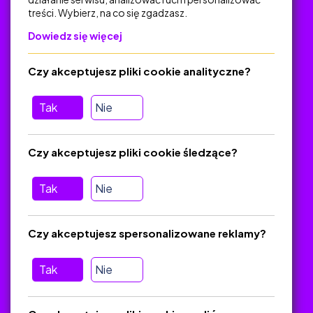
treści. Wybierz, na co się zgadzasz.
Na skróty
Dowiedz się więcej
Polityka Prywatności
Regulamin
Czy akceptujesz pliki cookie analityczne?
O platformie
Baza materiałów dydaktycznych
Tak
Nie
Jak zostać autorem
FAQ
Czy akceptujesz pliki cookie śledzące?
Tak
Nie
Pomoc
Masz pytania? Wyślij e-mail:
admin@zlotynauczyciel.pl
Czy akceptujesz spersonalizowane reklamy?
Zawsze odpowiadamy w ciągu 24 godzin
(Sprawdź, czy
wiadomość nie trafiła do folderu SPAM)
Tak
Nie
ZlotyNauczyciel.pl © 2025, Wszelkie prawa zastrzeżone.