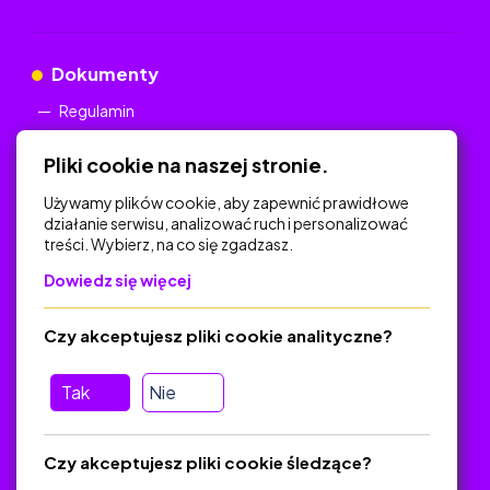
Dokumenty
Regulamin
Polityka Prywatności
Pliki cookie na naszej stronie.
Używamy plików cookie, aby zapewnić prawidłowe
działanie serwisu, analizować ruch i personalizować
treści. Wybierz, na co się zgadzasz.
Na skróty
Dowiedz się więcej
Polityka Prywatności
Regulamin
Czy akceptujesz pliki cookie analityczne?
O platformie
Baza materiałów dydaktycznych
Tak
Nie
Jak zostać autorem
FAQ
Czy akceptujesz pliki cookie śledzące?