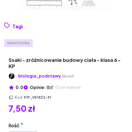
Tagi
sketchnotka
Ssaki - zróżnicowanie budowy ciała - klasa 6-
KP
biologia_podstawy
(Autor)
0.0
Opinie: 0
Oceń materiał
Kod:
91P_VE18Z3-91
7,50 zł
Ilość