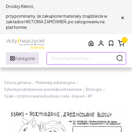
Drodzy Klienci,
×
przypominamy, że zakupione materiały znajdziecie w
zakładce HISTORIA ZAMÓWIEŃ, po zalogowaniu na
platformie.
0
Kategorie
Strona główna
/
Materiały edukacyjne
/
Szkoła podstawowa i ponadpodstawowa
/
Biologia
/
Ssaki - zróżnicowanie budowy ciała - klasa 6- KP