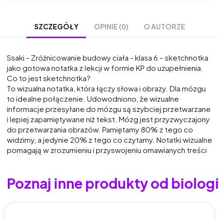
OPINIE (0)
O AUTORZE
SZCZEGÓŁY
Ssaki - Zróżnicowanie budowy ciała - klasa 6 – sketchnotka
jako gotowa notatka z lekcji w formie KP do uzupełnienia.
Co to jest sketchnotka?
To wizualna notatka, która łączy słowa i obrazy. Dla mózgu
to idealne połączenie. Udowodniono, że wizualne
informacje przesyłane do mózgu są szybciej przetwarzane
i lepiej zapamiętywane niż tekst. Mózg jest przyzwyczajony
do przetwarzania obrazów. Pamiętamy 80% z tego co
widzimy, a jedynie 20% z tego co czytamy. Notatki wizualne
pomagają w zrozumieniu i przyswojeniu omawianych treści
Poznaj inne produkty od biolo