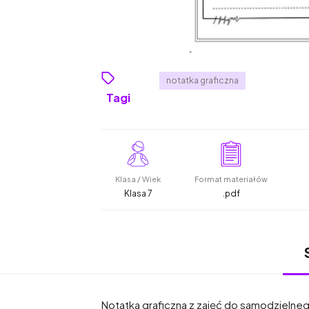
notatka graficzna
Tagi
Klasa / Wiek
Format materiałów
Klasa 7
.pdf
Notatka graficzna z zajęć do samodzielneg