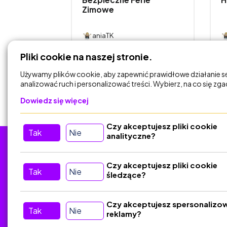
Zimowe
aniaTK
Pliki cookie na naszej stronie.
DODAJ DO
KOSZYKA
Używamy plików cookie, aby zapewnić prawidłowe działanie s
analizować ruch i personalizować treści. Wybierz, na co się zg
Dowiedz się więcej
Czy akceptujesz pliki cookie
Tak
Nie
analityczne?
Tu nas znajdziesz
D
Czy akceptujesz pliki cookie
Tak
Nie
śledzące?
Kontakt
Śledź nas w Social Media
Czy akceptujesz spersonalizo
Tak
Nie
reklamy?