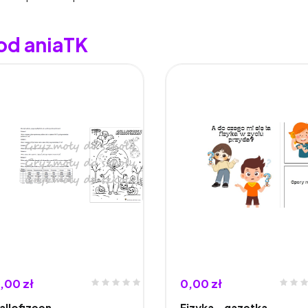
od aniaTK
,00 zł
0,00 zł
allofizeen
Fizyka - gazetka