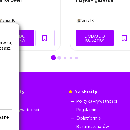
aniaTK
aniaTK
DODAJ DO
DODAJ DO
KOSZYKA
KOSZYKA
erwisu,
adzasz.
okumenty
Na skróty
Regulamin
Polityka Prywatności
Polityka Prywatności
Regulamin
wane
O platformie
Baza materiałów