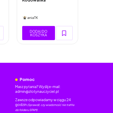
aniaTK
aniaTK
DODAJ DO
DODAJ 
KOSZYKA
KOSZY
Pomoc
Masz pytania? Wyślij e-mail:
admin@zlotynauczyciel.pl
Zawsze odpowiadamy w ciągu 24
godzin
(Sprawdź, czy wiadomość nie trafiła
do folderu SPAM)