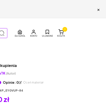
×
0
DLA SZKÓŁ
ULUBIONE
KOSZYK
skupienia
aTK
(Autor)
Opinie: 0
Oceń materiał
4P_EYGVUP-84
 zł