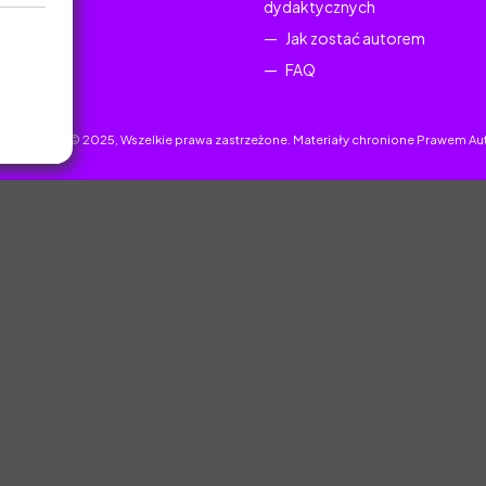
dydaktycznych
Jak zostać autorem
FAQ
uczyciel.pl © 2025, Wszelkie prawa zastrzeżone. Materiały chronione Prawem Au