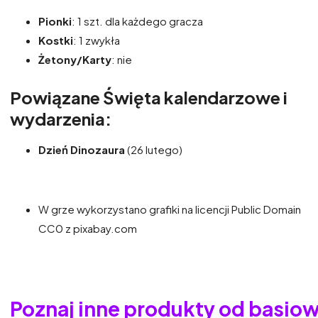
Pionki
: 1 szt. dla każdego gracza
Kostki
: 1 zwykła
Żetony/Karty
: nie
Powiązane Święta kalendarzowe i
wydarzenia:
Dzień Dinozaura
(26 lutego)
W grze wykorzystano grafiki na licencji Public Domain
CC0 z pixabay.com
Poznaj inne produkty od basio