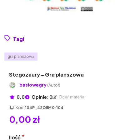
Tagi
gra planszowa
Stegozaury – Gra planszowa
basiowegry
(Autor)
0.0
Opinie: 0
Oceń materiał
Kod:
104P_42O5MX-104
0,00 zł
Ilość