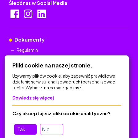
Śledź nas w Social Media
Dokumenty
Regulamin
Polityka Prywatności
Pliki cookie na naszej stronie.
Używamy plików cookie, aby zapewnić prawidłowe
działanie serwisu, analizować ruch i personalizować
treści. Wybierz, na co się zgadzasz.
Na skróty
Dowiedz się więcej
Polityka Prywatności
Regulamin
Czy akceptujesz pliki cookie analityczne?
O platformie
Baza materiałów dydaktycznych
Tak
Nie
Jak zostać autorem