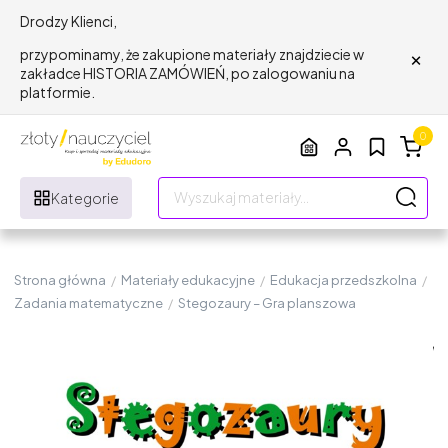
Drodzy Klienci,
×
przypominamy, że zakupione materiały znajdziecie w
zakładce HISTORIA ZAMÓWIEŃ, po zalogowaniu na
platformie.
0
Kategorie
Strona główna
/
Materiały edukacyjne
/
Edukacja przedszkolna
/
Zadania matematyczne
/
Stegozaury – Gra planszowa