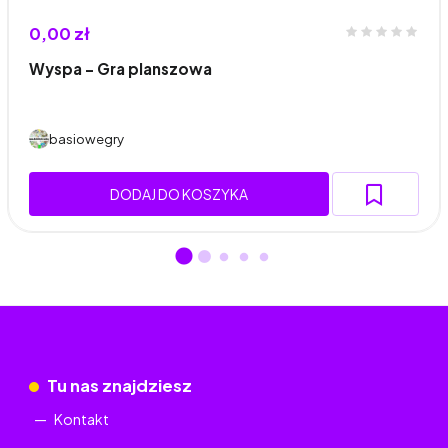
0,00 zł
Wyspa – Gra planszowa
basiowegry
DODAJ DO KOSZYKA
Tu nas znajdziesz
Kontakt