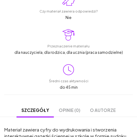
Czy materiał zawiera odpowiedzi?
Nie
Przeznaczenie materiału
dla nauczyciela, dla rodzica, dla ucznia (praca samodzielne)
Średni czas aktywności
do 45 min
OPINIE (0)
O AUTORZE
SZCZEGÓŁY
Materiał zawiera cyfry do wydrukowania i stworzenia
interaktywnej gazetki ściennej w szkole w formie sudoku.