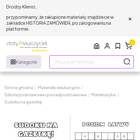
Drodzy Klienci,
×
przypominamy, że zakupione materiały znajdziecie w
zakładce HISTORIA ZAMÓWIEŃ, po zalogowaniu na
platformie.
0
Kategorie
Strona główna
/
Materiały edukacyjne
/
Szkoła podstawowa i ponadpodstawowa
/
Matematyka
/
Sudoku na gazetkę