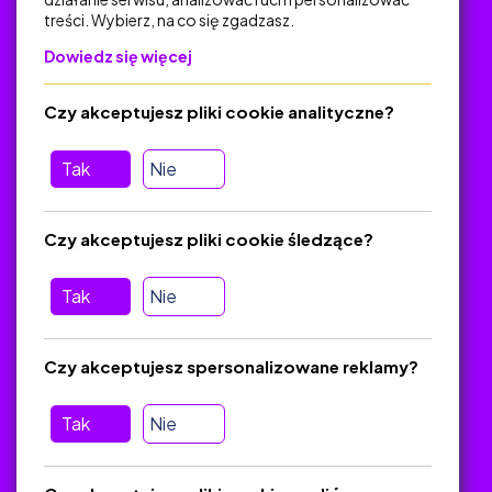
treści. Wybierz, na co się zgadzasz.
Na skróty
Dowiedz się więcej
Polityka Prywatności
Regulamin
Czy akceptujesz pliki cookie analityczne?
O platformie
Baza materiałów dydaktycznych
Tak
Nie
Jak zostać autorem
FAQ
Czy akceptujesz pliki cookie śledzące?
Tak
Nie
Pomoc
Masz pytania? Wyślij e-mail:
admin@zlotynauczyciel.pl
Czy akceptujesz spersonalizowane reklamy?
Zawsze odpowiadamy w ciągu 24 godzin
(Sprawdź, czy
wiadomość nie trafiła do folderu SPAM)
Tak
Nie
ZlotyNauczyciel.pl © 2025, Wszelkie prawa zastrzeżone.