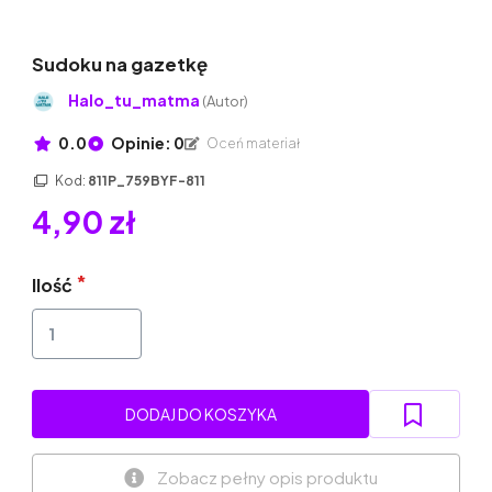
Sudoku na gazetkę
Halo_tu_matma
(Autor)
0.0
Opinie: 0
Oceń materiał
Kod:
811P_759BYF-811
4,90 zł
Ilość
DODAJ DO KOSZYKA
Zobacz pełny opis produktu