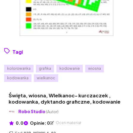
Tagi
kolorowanka
grafika
kodowanie
wiosna
kodowanka
wielkanoc
Święta, wiosna, WIelkanoc- kurczaczek ,
kodowanka, dyktando graficzne, kodowanie
Robo Studio
(Autor)
0.0
Opinie: 0
Oceń materiał