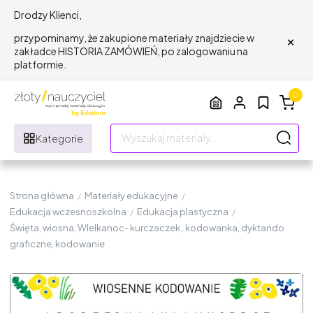
Drodzy Klienci,
×
przypominamy, że zakupione materiały znajdziecie w
zakładce HISTORIA ZAMÓWIEŃ, po zalogowaniu na
platformie.
0
Kategorie
Strona główna
/
Materiały edukacyjne
/
Edukacja wczesnoszkolna
/
Edukacja plastyczna
/
Święta, wiosna, WIelkanoc- kurczaczek , kodowanka, dyktando
graficzne, kodowanie