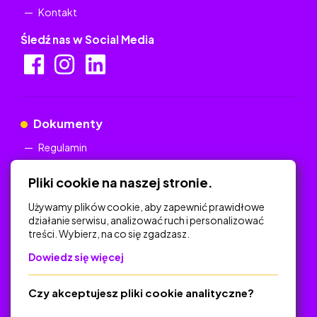
Kontakt
Śledź nas w Social Media
Dokumenty
Regulamin
Polityka Prywatności
Pliki cookie na naszej stronie.
Używamy plików cookie, aby zapewnić prawidłowe
działanie serwisu, analizować ruch i personalizować
treści. Wybierz, na co się zgadzasz.
Na skróty
Dowiedz się więcej
Polityka Prywatności
Regulamin
Czy akceptujesz pliki cookie analityczne?
O platformie