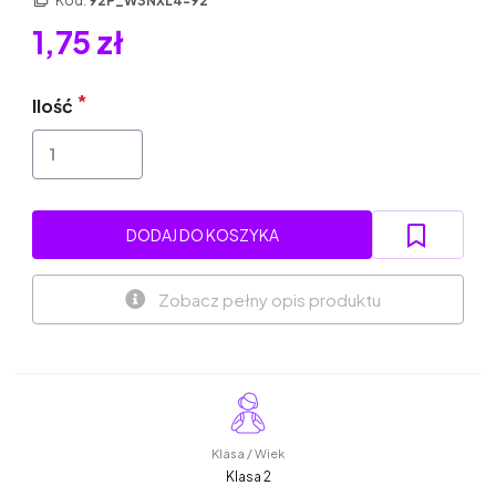
Kod:
92P_W3NXL4-92
1,75 zł
Ilość
DODAJ DO KOSZYKA
Zobacz pełny opis produktu
Klasa / Wiek
Klasa 2