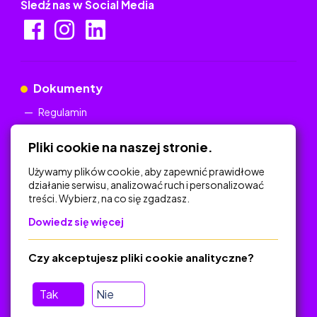
Śledź nas w Social Media
Dokumenty
Regulamin
Polityka Prywatności
Pliki cookie na naszej stronie.
Używamy plików cookie, aby zapewnić prawidłowe
działanie serwisu, analizować ruch i personalizować
treści. Wybierz, na co się zgadzasz.
Na skróty
Dowiedz się więcej
Polityka Prywatności
Regulamin
Czy akceptujesz pliki cookie analityczne?
O platformie
Baza materiałów dydaktycznych
Tak
Nie
Jak zostać autorem