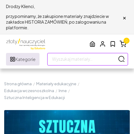
Drodzy Klienci,
×
przypominamy, że zakupione materiały znajdziecie w
zakładce HISTORIA ZAMÓWIEŃ, po zalogowaniu na
platformie.
0
Kategorie
Strona główna
/
Materiały edukacyjne
/
Edukacja wczesnoszkolna
/
Inne
/
Sztuczna Inteligencja w Edukacji