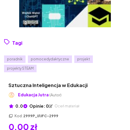
Tagi
poradnik
pomocedydaktyczne
projekt
projekty STEAM
Sztuczna Inteligencja w Edukacji
Edukacja Jutra
(Autor)
0.0
Opinie: 0
Oceń materiał
Kod:
2999P_IJ1JFC-2999
0,00 zł