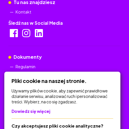
Tu nas znajdziesz
Kontakt
Śledź nas w Social Media
Dokumenty
Regulamin
Polityka Prywatności
Pliki cookie na naszej stronie.
Używamy plików cookie, aby zapewnić prawidłowe
działanie serwisu, analizować ruch i personalizować
treści. Wybierz, na co się zgadzasz.
Na skróty
Dowiedz się więcej
Polityka Prywatności
Regulamin
Czy akceptujesz pliki cookie analityczne?
O platformie