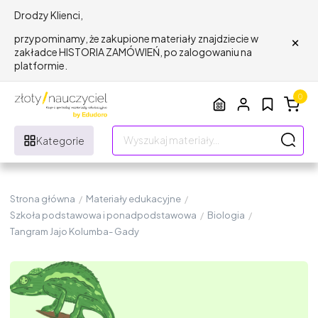
Drodzy Klienci,
×
przypominamy, że zakupione materiały znajdziecie w
zakładce HISTORIA ZAMÓWIEŃ, po zalogowaniu na
platformie.
0
Kategorie
Strona główna
/
Materiały edukacyjne
/
Szkoła podstawowa i ponadpodstawowa
/
Biologia
/
Tangram Jajo Kolumba- Gady