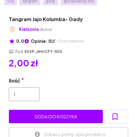
Gra
tangram
gady
gra dydaktyczna
Tangram Jajo Kolumba- Gady
Kielsznia
(Autor)
0.0
Opinie: 0
Oceń materiał
Kod:
503P_AHUCFY-503
2,00 zł
Ilość
DODAJ DO KOSZYKA
Zobacz pełny opis produktu