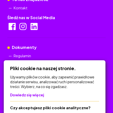
Kontakt
Śledź nas w Social Media
Dokumenty
Regulamin
Polityka Prywatności
Pliki cookie na naszej stronie.
Używamy plików cookie, aby zapewnić prawidłowe
działanie serwisu, analizować ruch i personalizować
treści. Wybierz, na co się zgadzasz.
Na skróty
Dowiedz się więcej
Polityka Prywatności
Regulamin
Czy akceptujesz pliki cookie analityczne?
O platformie