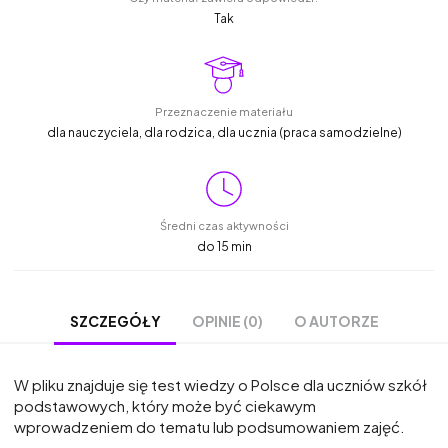
Tak
Przeznaczenie materiału
dla nauczyciela, dla rodzica, dla ucznia (praca samodzielne)
Średni czas aktywności
do 15 min
OPINIE (0)
O AUTORZE
SZCZEGÓŁY
W pliku znajduje się test wiedzy o Polsce dla uczniów szkół
podstawowych, który może być ciekawym
wprowadzeniem do tematu lub podsumowaniem zajęć.