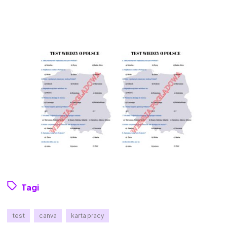
Tagi
test
canva
karta pracy