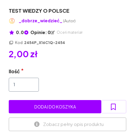
TEST WIEDZY O POLSCE
_dobrze_wiedzieć_
(Autor)
0.0
Opinie: 0
Oceń materiał
Kod:
2454P_X16C1Q-2454
2,00 zł
Ilość
DODAJ DO KOSZYKA
Zobacz pełny opis produktu