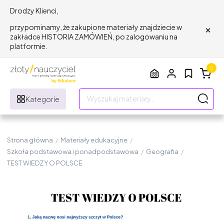
Drodzy Klienci,
×
przypominamy, że zakupione materiały znajdziecie w
zakładce HISTORIA ZAMÓWIEŃ, po zalogowaniu na
platformie.
0
Kategorie
Strona główna
/
Materiały edukacyjne
/
Szkoła podstawowa i ponadpodstawowa
/
Geografia
/
TEST WIEDZY O POLSCE