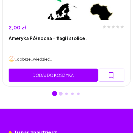
2,00 zł
Ameryka Północna - flagi i stolice.
_dobrze_wiedzieć_
DODAJ DO KOSZYKA
Tu nas znajdziesz