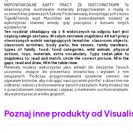
:-)
NIEPOWTARZALNE KARTY PRACY ZE SKETCHNOTKAMI Te
własnoręcznie ilustrowane materiały przygotowałam z myślą o
uczniach klas pierwszych Szkoły Podstawowej, korzystających z kursu
Tiger&Friends wyd. Macmillan ale z powodzeniem możesz je
wykorzystać również wtedy, gdy pracujesz z kursami innych
wydawnictw.
Ten rozdział składający się z 8 widocznych na zdjęciu kart jest
częścią całego zestawu. W całym zestawie znajdziesz 48 kart pracy
stworzonych wokół następujących tematów: classroom objects,
classroom activities, body parts, five senses, family members,
types of family, food, food categories, wild animals, physical
actions, toys, materials, extra vocabulary. Typy zadań jakie tu
znajdziesz to: read and match, circle the correct picture, fill in the
gaps, read and draw, fill in the table i inne.
Materiały możesz wykorzystać jako wklejki do zeszytów Twoich
uczuniów, służące do prezentacji słownictwa i wyrażeń z nim
związanych. Podczas przygotowywania rysunków celowo nie
używałam kolorów, aby odciążyć nauczycielski portfel, a dzieciom nie
odbierać radości z kolorowania w swoich zeszytach. Karty możesz też
z powodzeniem zalaminować i używać z markerami suchościeralnymi,
aby wykorzystać je w kilku grupach.
Poznaj inne produkty od Visual