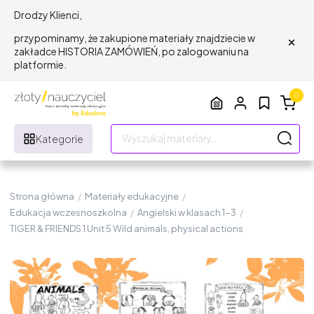
Drodzy Klienci,
×
przypominamy, że zakupione materiały znajdziecie w
zakładce HISTORIA ZAMÓWIEŃ, po zalogowaniu na
platformie.
0
Kategorie
Strona główna
/
Materiały edukacyjne
/
Edukacja wczesnoszkolna
/
Angielski w klasach 1-3
/
TIGER & FRIENDS 1 Unit 5 Wild animals, physical actions