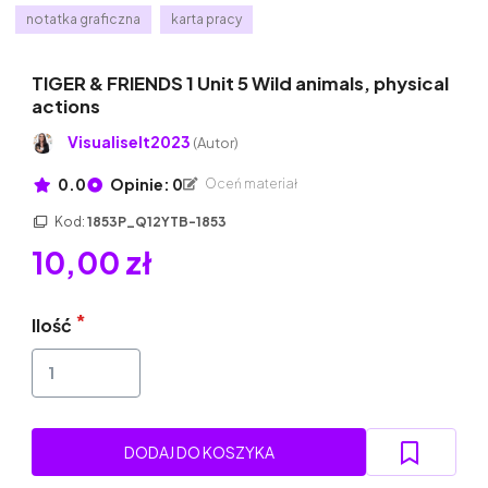
notatka graficzna
karta pracy
TIGER & FRIENDS 1 Unit 5 Wild animals, physical
actions
VisualiseIt2023
(Autor)
0.0
Opinie: 0
Oceń materiał
Kod:
1853P_Q12YTB-1853
10,00 zł
Ilość
DODAJ DO KOSZYKA