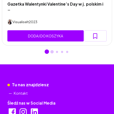
Gazetka Walentynki Valentine’s Day w j. polskim i
…
VisualiseIt2023
DODAJ DO KOSZYKA
Tu nas znajdziesz
Kontakt
Śledź nas w Social Media