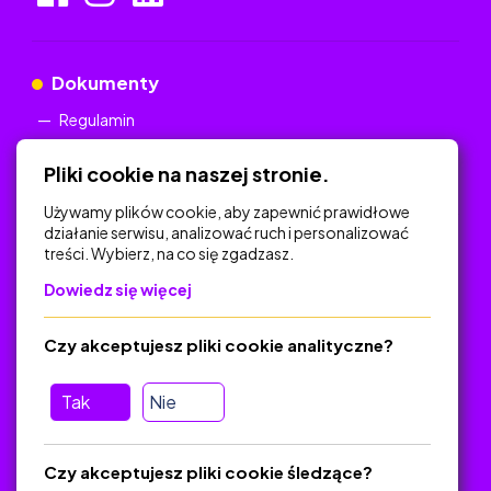
Dokumenty
Regulamin
Polityka Prywatności
Pliki cookie na naszej stronie.
Używamy plików cookie, aby zapewnić prawidłowe
działanie serwisu, analizować ruch i personalizować
treści. Wybierz, na co się zgadzasz.
Na skróty
Dowiedz się więcej
Polityka Prywatności
Regulamin
Czy akceptujesz pliki cookie analityczne?
O platformie
Baza materiałów dydaktycznych
Tak
Nie
Jak zostać autorem
FAQ
Czy akceptujesz pliki cookie śledzące?