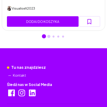
VisualiseIt2023
DODAJ DO KOSZYKA
Tu nas znajdziesz
Kontakt
Śledź nas w Social Media