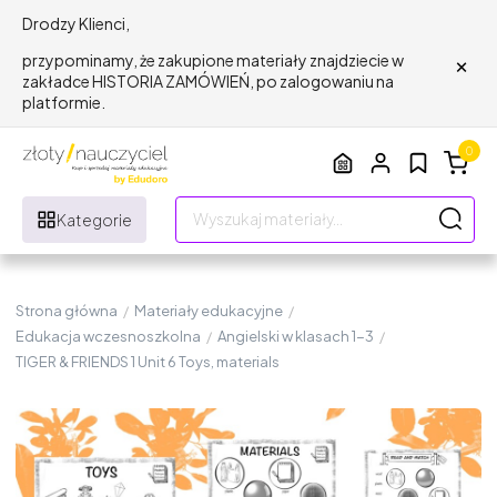
Drodzy Klienci,
×
przypominamy, że zakupione materiały znajdziecie w
zakładce HISTORIA ZAMÓWIEŃ, po zalogowaniu na
platformie.
0
Kategorie
Strona główna
/
Materiały edukacyjne
/
Edukacja wczesnoszkolna
/
Angielski w klasach 1-3
/
TIGER & FRIENDS 1 Unit 6 Toys, materials