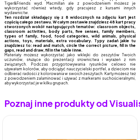
Tiger&Friends wyd. Macmillan ale z powodzeniem możesz je
wykorzystać również wtedy, gdy pracujesz z kursami innych
wydawnictw.
Ten rozdział składający się z 8 widocznych na zdjęciu kart jest
częścią całego zestawu. W całym zestawie znajdziesz 48 kart pracy
stworzonych wokół następujących tematów: classroom objects,
classroom activities, body parts, five senses, family members,
types of family, food, food categories, wild animals, physical
actions, toys, materials, extra vocabulary. Typy zadań jakie tu
znajdziesz to: read and match, circle the correct picture, fill in the
gaps, read and draw, fill in the table i inne.
Materiały możesz wykorzystać jako wklejki do zeszytów Twoich
uczuniów, służące do prezentacji słownictwa i wyrażeń z nim
związanych. Podczas przygotowywania rysunków celowo nie
używałam kolorów, aby odciążyć nauczycielski portfel, a dzieciom nie
odbierać radości z kolorowania w swoich zeszytach. Karty możesz też
z powodzeniem zalaminować i używać z markerami suchościeralnymi,
aby wykorzystać je w kilku grupach.
Poznaj inne produkty od Visual