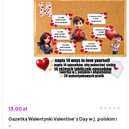
13,00 zł
Gazetka Walentynki Valentine’s Day w j. polskim i
…