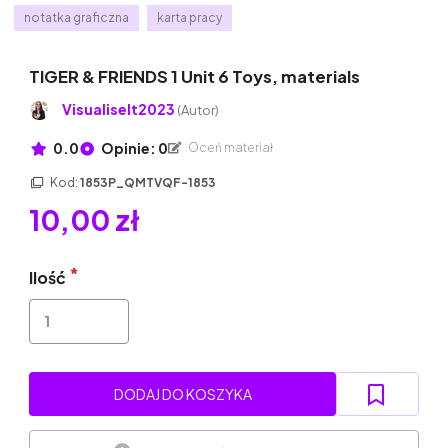
notatka graficzna
karta pracy
TIGER & FRIENDS 1 Unit 6 Toys, materials
VisualiseIt2023
(Autor)
0.0
Opinie: 0
Oceń materiał
Kod:
1853P_QMTVQF-1853
10,00 zł
Ilość
DODAJ DO KOSZYKA