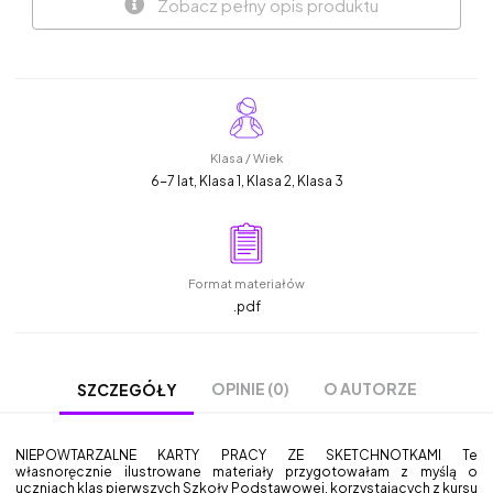
Zobacz pełny opis produktu
Klasa / Wiek
6-7 lat, Klasa 1, Klasa 2, Klasa 3
Format materiałów
.pdf
OPINIE (0)
O AUTORZE
SZCZEGÓŁY
NIEPOWTARZALNE KARTY PRACY ZE SKETCHNOTKAMI Te
własnoręcznie ilustrowane materiały przygotowałam z myślą o
uczniach klas pierwszych Szkoły Podstawowej, korzystających z kursu