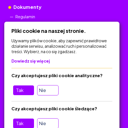
Dokumenty
Regulamin
Polityka Prywatności
Pliki cookie na naszej stronie.
Używamy plików cookie, aby zapewnić prawidłowe
działanie serwisu, analizować ruch i personalizować
treści. Wybierz, na co się zgadzasz.
Na skróty
Dowiedz się więcej
Polityka Prywatności
Regulamin
Czy akceptujesz pliki cookie analityczne?
O platformie
Baza materiałów dydaktycznych
Tak
Nie
Jak zostać autorem
FAQ
Czy akceptujesz pliki cookie śledzące?
Tak
Nie