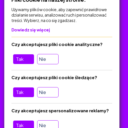
Używamy plików cookie, aby zapewnić prawidłowe
działanie serwisu, analizować ruch i personalizować
treści. Wybierz, na co się zgadzasz.
Na skróty
Dowiedz się więcej
Polityka Prywatności
Regulamin
Czy akceptujesz pliki cookie analityczne?
O platformie
Baza materiałów dydaktycznych
Tak
Nie
Jak zostać autorem
FAQ
Czy akceptujesz pliki cookie śledzące?
Tak
Nie
Pomoc
Masz pytania? Wyślij e-mail:
admin@zlotynauczyciel.pl
Czy akceptujesz spersonalizowane reklamy?
Zawsze odpowiadamy w ciągu 24 godzin
(Sprawdź, czy
wiadomość nie trafiła do folderu SPAM)
Tak
Nie