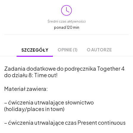
Średni czas aktywności
ponad 120 min
OPINIE (1)
O AUTORZE
SZCZEGÓŁY
Zadania dodatkowe do podręcznika Together 4
do działu 8: Time out!
Materiał zawiera:
– ćwiczenia utrwalające słownictwo
(holiday/places in town)
– ćwiczenia utrwalające czas Present continuous