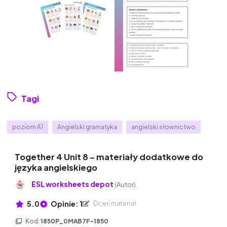
Tagi
poziom A1
Angielski gramatyka
angielski słownictwo
Together 4 Unit 8 – materiały dodatkowe do
języka angielskiego
ESL worksheets depot
(Autor)
5.0
Opinie: 1
Oceń materiał
Kod:
1850P_0MAB7F-1850