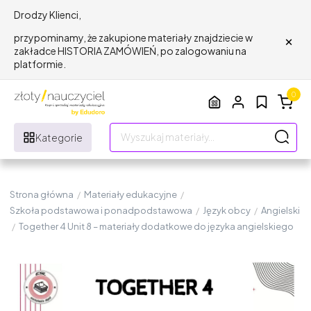
Drodzy Klienci,
×
przypominamy, że zakupione materiały znajdziecie w
zakładce HISTORIA ZAMÓWIEŃ, po zalogowaniu na
platformie.
0
Kategorie
Strona główna
/
Materiały edukacyjne
/
Szkoła podstawowa i ponadpodstawowa
/
Język obcy
/
Angielski
/
Together 4 Unit 8 – materiały dodatkowe do języka angielskiego